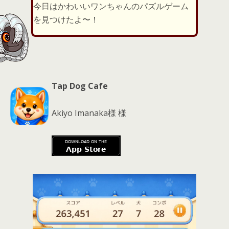
er
a
l
今日はかわいいワンちゃんのパズルゲーム
d
を見つけたよ〜！
s
Tap Dog Cafe
Akiyo Imanaka様 様