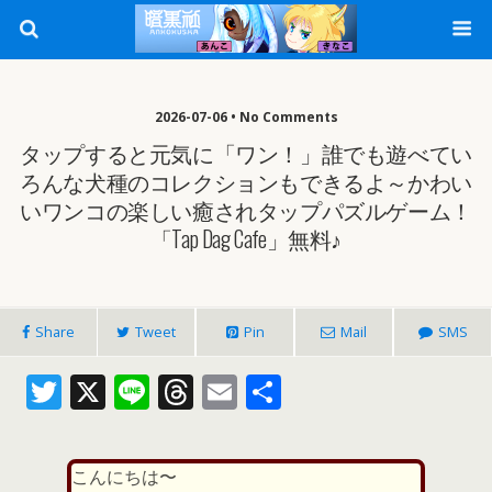
2026-07-06 • No Comments
タップすると元気に「ワン！」誰でも遊べてい
ろんな犬種のコレクションもできるよ～かわい
いワンコの楽しい癒されタップパズルゲーム！
「Tap Dag Cafe」無料♪
Share
Tweet
Pin
Mail
SMS
T
X
Li
T
E
共
w
n
h
m
有
itt
e
re
ai
こんにちは〜