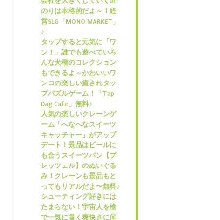
会社を大きくしていく道
のりは本格的だよ～！経
営SLG「MONO MARKET」
♪
タップすると元気に「ワ
ン！」誰でも遊べていろ
んな犬種のコレクション
もできるよ～かわいいワ
ンコの楽しい癒されタッ
プパズルゲーム！「Tap
Dag Cafe」無料♪
人気の楽しいクレーンゲ
ーム「へなへなスイーツ
キャッチャー」がアップ
デート！景品はビールに
も合うスイーツパン【プ
レッツェル】のぬいぐる
み！クレーンも景品もと
ってもリアルだよ〜無料♪
シューティング好きには
たまらない！宇宙人を槍
で一気に貫く爽快さに何