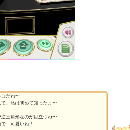
ネコだね〜
んて、私は初めて知ったよ〜
が逆三角形なのが目立つね〜
顔で、可愛いね！