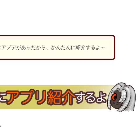
ds
il
共
有
にアプデがあったから、かんたんに紹介するよ～
ー