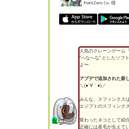
PointZero Co. 様
人気のクレーンゲーム「
“へなへな” としたソ
よ〜
アプデで追加された新
＼(●´∀｀●)／
みんな、スフィンクス
エジプトのスフィンク
変わったネコとして紹
正確には産毛が生えて