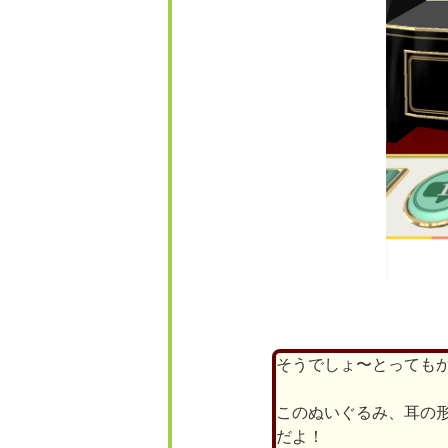
そうでしょ〜とっても
このぬいぐるみ、耳の
だよ！