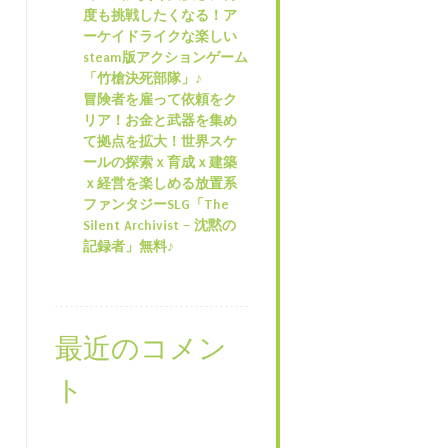
度も挑戦したくなる！ア
ーケイドライクな楽しい
steam版アクションゲーム
「竹槍決死部隊」♪
冒険者を雇って依頼をク
リア！お金と武器を集め
て拠点を拡大！世界スケ
ールの探索ｘ育成ｘ建築
ｘ経営を楽しめる放置系
ファンタジーSLG「The
Silent Archivist – 沈黙の
記録者」無料♪
最近のコメン
ト