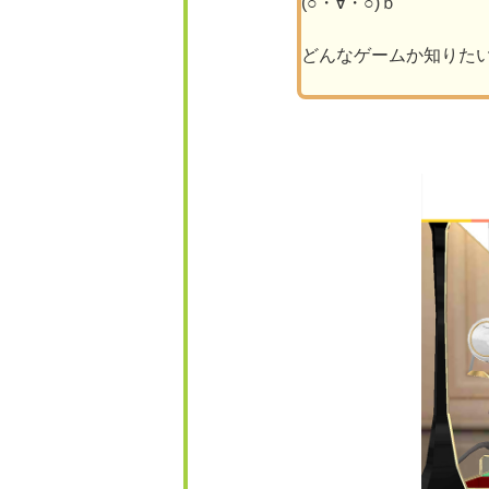
(○・∀・○)ｂ
どんなゲームか知りた