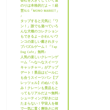
会社を大きくしていく道
のりは本格的だよ～！経
営SLG「MONO MARKET」
♪
タップすると元気に「ワ
ン！」誰でも遊べていろ
んな犬種のコレクション
もできるよ～かわいいワ
ンコの楽しい癒されタッ
プパズルゲーム！「Tap
Dag Cafe」無料♪
人気の楽しいクレーンゲ
ーム「へなへなスイーツ
キャッチャー」がアップ
デート！景品はビールに
も合うスイーツパン【プ
レッツェル】のぬいぐる
み！クレーンも景品もと
ってもリアルだよ〜無料♪
シューティング好きには
たまらない！宇宙人を槍
で一気に貫く爽快さに何