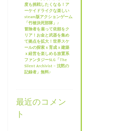
度も挑戦したくなる！ア
ーケイドライクな楽しい
steam版アクションゲーム
「竹槍決死部隊」♪
冒険者を雇って依頼をク
リア！お金と武器を集め
て拠点を拡大！世界スケ
ールの探索ｘ育成ｘ建築
ｘ経営を楽しめる放置系
ファンタジーSLG「The
Silent Archivist – 沈黙の
記録者」無料♪
最近のコメン
ト