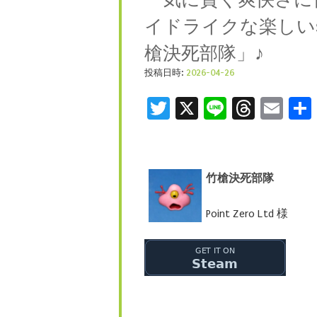
イドライクな楽しいs
槍決死部隊」♪
投稿日時:
2026-04-26
Twitter
X
Line
Threa
Ema
竹槍決死部隊
Point Zero Ltd 様