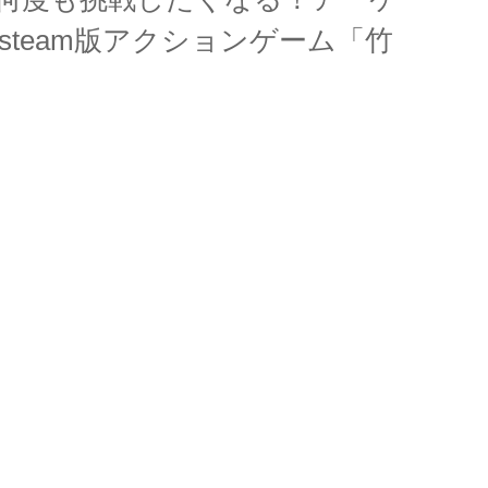
team版アクションゲーム「竹
ds
il
共
有