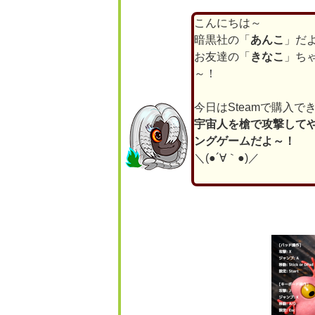
こんにちは～
暗黒社の「
あんこ
」だ
お友達の「
きなこ
」ち
～！
今日はSteamで購入で
宇宙人を槍で攻撃して
ングゲームだよ～！
＼(●´∀｀●)／