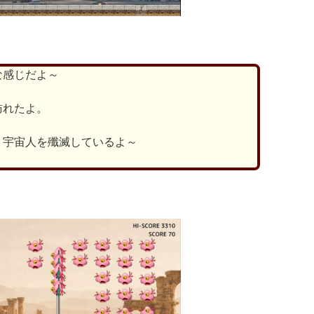
な感じだよ～
訪れたよ。
り宇宙人を殲滅しているよ～