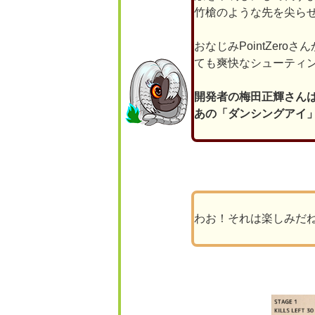
竹槍のような先を尖ら
おなじみPointZer
ても爽快なシューティ
開発者の梅田正輝さん
あの「ダンシングアイ
わお！それは楽しみだ