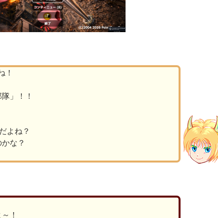
ね！
部隊」！！
器だよね？
のかな？
よ～！