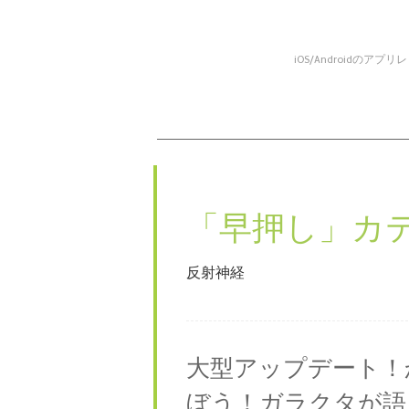
iOS/Android
コンテンツへスキップ
メニュー
「
早押し
」カ
反射神経
大型アップデート！
ぼう！ガラクタが語