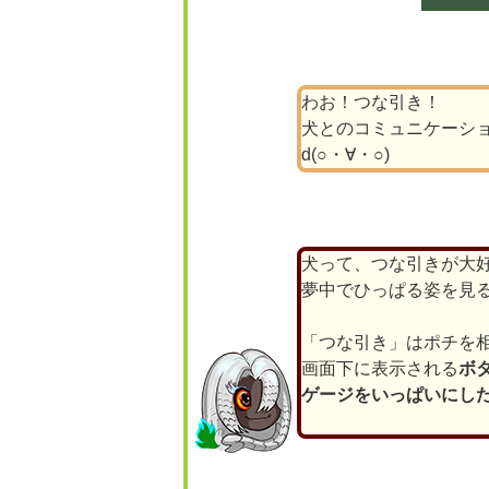
わお！つな引き！
犬とのコミュニケーシ
d(○・∀・○)
犬って、つな引きが大
夢中でひっぱる姿を見
「つな引き」はポチを
画面下に表示される
ボ
ゲージをいっぱいにし