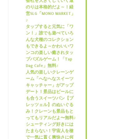
会社を大きくしていく道
のりは本格的だよ～！経
営SLG「MONO MARKET」
♪
タップすると元気に「ワ
ン！」誰でも遊べていろ
んな犬種のコレクション
もできるよ～かわいいワ
ンコの楽しい癒されタッ
プパズルゲーム！「Tap
Dag Cafe」無料♪
人気の楽しいクレーンゲ
ーム「へなへなスイーツ
キャッチャー」がアップ
デート！景品はビールに
も合うスイーツパン【プ
レッツェル】のぬいぐる
み！クレーンも景品もと
ってもリアルだよ〜無料♪
シューティング好きには
たまらない！宇宙人を槍
で一気に貫く爽快さに何