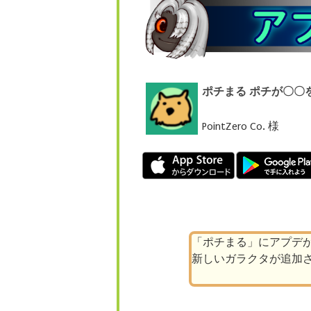
ポチまる ポチが〇〇
PointZero Co. 様
「ポチまる」にアプデ
新しいガラクタが追加