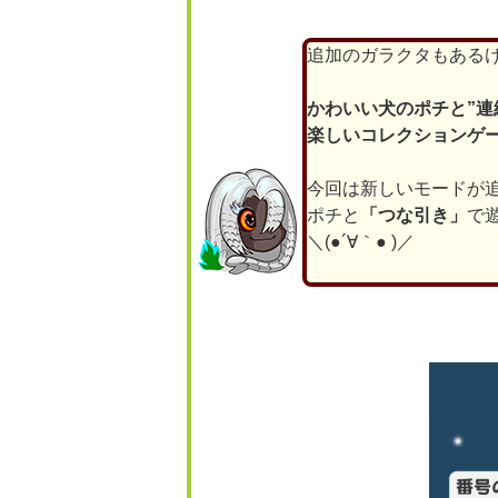
追加のガラクタもある
かわいい犬のポチと”連
楽しいコレクションゲ
今回は新しいモードが
ポチと
「つな引き」
で
＼(●´∀｀● )／