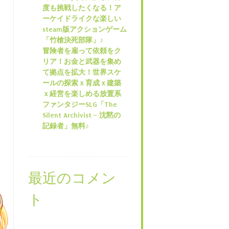
度も挑戦したくなる！ア
ーケイドライクな楽しい
steam版アクションゲーム
「竹槍決死部隊」♪
冒険者を雇って依頼をク
リア！お金と武器を集め
て拠点を拡大！世界スケ
ールの探索ｘ育成ｘ建築
ｘ経営を楽しめる放置系
ファンタジーSLG「The
Silent Archivist – 沈黙の
記録者」無料♪
最近のコメン
ト