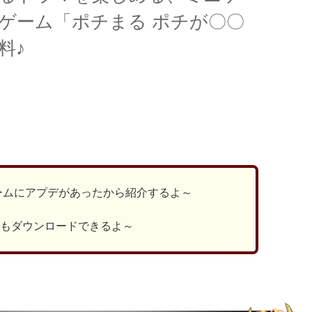
ゲーム「ポチまる ポチが〇〇
料♪
ds
il
共
有
ームにアプデがあったから紹介するよ～
でもダウンロードできるよ～