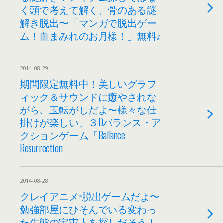
く頭で考えて解く、骨のある謎
解き脱出〜「マンガで脱出ゲー
ム！血まみれのお月様！」無料♪
2014-08-29
期間限定無料中！美しいグラフ
ィック＆サウンドに癒やされな
がら、玉転がしだよ〜様々な仕
掛けが楽しい、３Dバランス・ア
クションゲーム「Ballance
Resurrection」
2014-08-28
クレイアニメ×脱出ゲームだよ〜
勉強部屋にひそんでいる変わっ
た生態の宇宙人を探しだそう！