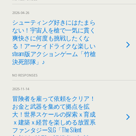
2026-04-26
シューティング好きにはたまら
ない！宇宙人を槍で一気に貫く
爽快さに何度も挑戦したくな
る！アーケイドライクな楽しい
steam版アクションゲーム「竹槍
決死部隊」♪
NO RESPONSES
2025-11-14
冒険者を雇って依頼をクリア！
お金と武器を集めて拠点を拡
大！世界スケールの探索ｘ育成
ｘ建築ｘ経営を楽しめる放置系
ファンタジーSLG「The Silent