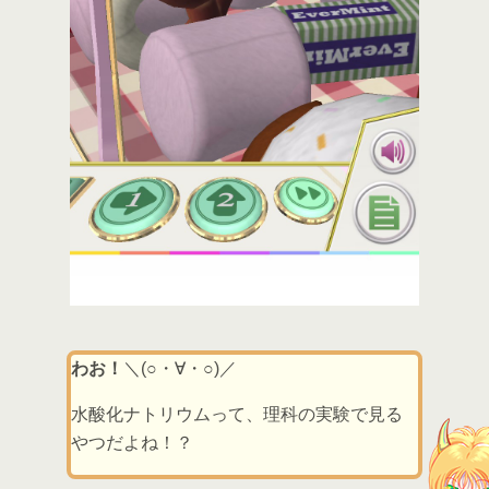
わお！
＼(○・∀・○)／
水酸化ナトリウムって、理科の実験で見る
やつだよね！？