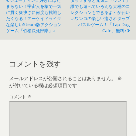
シューティング好きにはた
タップすると元気に「ワン！」
s
まらない！宇宙人を槍で一気
誰でも遊べていろんな犬種のコ
に貫く爽快さに何度も挑戦し
レクションもできるよ～かわい
たくなる！アーケイドライク
いワンコの楽しい癒されタップ
な楽しいsteam版アクション
パズルゲーム！「Tap Dag
ゲーム「竹槍決死部隊」♪
Cafe」無料♪
コメントを残す
メールアドレスが公開されることはありません。
※
が付いている欄は必須項目です
コメント
※