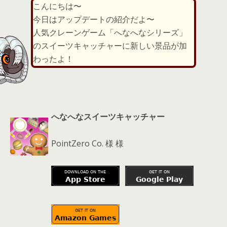
こんにちは〜
er
a
l
今日はアップデートの紹介だよ〜
d
人気クレーンゲーム「へなへなシリーズ」
s
のスイーツキャッチャーに新しい景品が加
わったよ！
へなへなスイーツキャッチャー
PointZero Co. 様 様