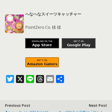
へなへなスイーツキャッチャー
PointZero Co. 様 様
T
X
Li
T
E
共
w
n
h
m
有
itt
e
re
ai
er
a
l
Previous Post
Next Post
d