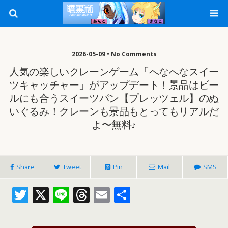
2026-05-09 • No Comments
人気の楽しいクレーンゲーム「へなへなスイー
ツキャッチャー」がアップデート！景品はビー
ルにも合うスイーツパン【プレッツェル】のぬ
いぐるみ！クレーンも景品もとってもリアルだ
よ〜無料♪
Share
Tweet
Pin
Mail
SMS
T
X
Li
T
E
共
w
n
h
m
有
itt
e
re
ai