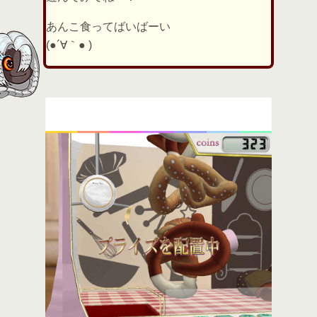
あんこ食ってばいばーい
(●´∀｀● )