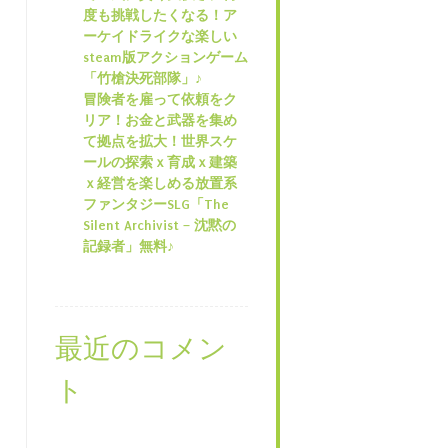
度も挑戦したくなる！ア
ーケイドライクな楽しい
steam版アクションゲーム
「竹槍決死部隊」♪
冒険者を雇って依頼をク
リア！お金と武器を集め
て拠点を拡大！世界スケ
ールの探索ｘ育成ｘ建築
ｘ経営を楽しめる放置系
ファンタジーSLG「The
Silent Archivist – 沈黙の
記録者」無料♪
最近のコメン
ト