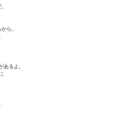
で、
るから、
、
があるよ。
に
。