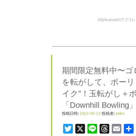
iOS/Android
コンテンツへスキップ
メニュー
期間限定無料中〜ゴ
を転がして、ボーリ
イク”！玉転がし＋
「Downhill Bowling
投稿日時:
2013-03-12
投稿者:
anko
Twitter
X
Line
Threa
Ema