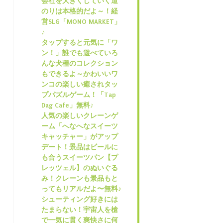
会社を大きくしていく道
のりは本格的だよ～！経
営SLG「MONO MARKET」
♪
タップすると元気に「ワ
ン！」誰でも遊べていろ
んな犬種のコレクション
もできるよ～かわいいワ
ンコの楽しい癒されタッ
プパズルゲーム！「Tap
Dag Cafe」無料♪
人気の楽しいクレーンゲ
ーム「へなへなスイーツ
キャッチャー」がアップ
デート！景品はビールに
も合うスイーツパン【プ
レッツェル】のぬいぐる
み！クレーンも景品もと
ってもリアルだよ〜無料♪
シューティング好きには
たまらない！宇宙人を槍
で一気に貫く爽快さに何