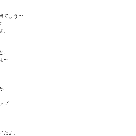
当てよう〜
よ！
よ。
と、
よ〜
が
ップ！
アだよ。