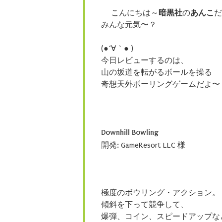
こんにちは～
暗黒社
の
あんこ
だ
みんな元気〜？
(●´∀｀● )
今日レビューするのは、
山の坂道を転がるボールを操る
奇想天外ボーリングゲームだよ〜
Downhill Bowling
開発: GameResort LLC 様
極度のボウリング・アクション。
傾斜を下って競争して、
爆弾、コイン、スピードアップな