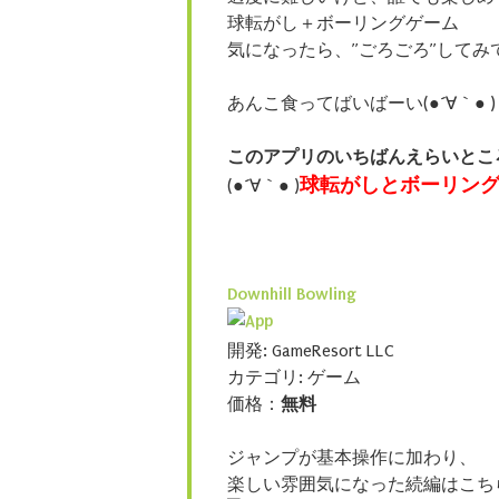
球転がし＋ボーリングゲーム
気になったら、”ごろごろ”してみ
あんこ食ってばいばーい(●´∀｀● )
このアプリのいちばんえらいとこ
球転がしとボーリン
(●´∀｀● )
Downhill Bowling
開発: GameResort LLC
カテゴリ: ゲーム
価格：
無料
ジャンプが基本操作に加わり、
楽しい雰囲気になった続編はこち