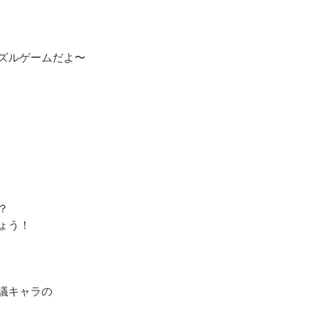
ズルゲームだよ〜
？
ょう！
議キャラの