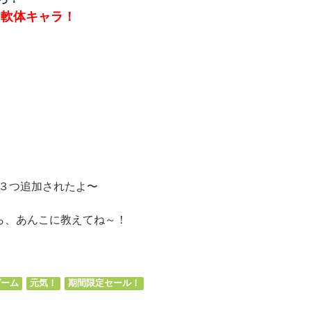
な軟体キャラ！
ドが３つ追加されたよ〜
たら、あんこに教えてね～！
ds
il
共
有
ゲーム
元気！
期間限定セール！