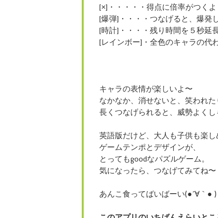
[×]・・・・・得点に倍率がつくよ
[爆弾]・・・・つなげると、爆発
[時計]・・・・残り時間を５秒延
[レインボー]・全色のキャラの代
キャラの表情が楽しいよ〜
なかなか、消せないと、笑われた
長くつなげられると、威勢よくし
英語版だけど、大人も子供も楽し
ゲームテンポとデザインが、
とってもgoodなパズルゲーム。
気になったら、つなげてみてね〜
あんこ食ってばいばーい(●´∀｀● )
このアプリのいちばんえらいとこ