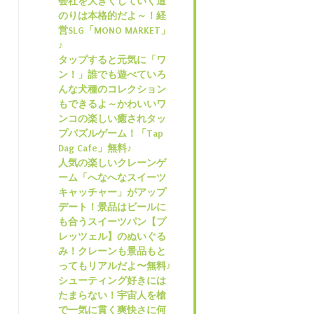
会社を大きくしていく道
のりは本格的だよ～！経
営SLG「MONO MARKET」
♪
タップすると元気に「ワ
ン！」誰でも遊べていろ
んな犬種のコレクション
もできるよ～かわいいワ
ンコの楽しい癒されタッ
プパズルゲーム！「Tap
Dag Cafe」無料♪
人気の楽しいクレーンゲ
ーム「へなへなスイーツ
キャッチャー」がアップ
デート！景品はビールに
も合うスイーツパン【プ
レッツェル】のぬいぐる
み！クレーンも景品もと
ってもリアルだよ〜無料♪
シューティング好きには
たまらない！宇宙人を槍
で一気に貫く爽快さに何