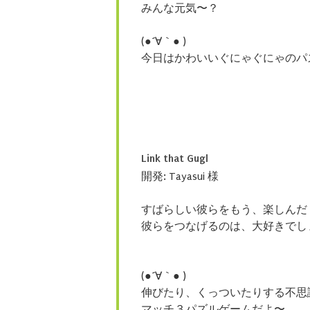
みんな元気〜？
(●´∀｀● )
今日はかわいいぐにゃぐにゃのパ
Link that Gugl
開発: Tayasui 様
すばらしい彼らをもう、楽しんだ
彼らをつなげるのは、大好きでし
(●´∀｀● )
伸びたり、くっついたりする不思
マッチ３パズルゲームだよ〜