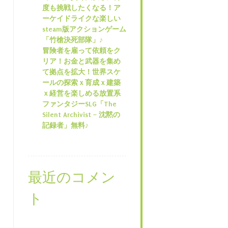
度も挑戦したくなる！ア
ーケイドライクな楽しい
steam版アクションゲーム
「竹槍決死部隊」♪
冒険者を雇って依頼をク
リア！お金と武器を集め
て拠点を拡大！世界スケ
ールの探索ｘ育成ｘ建築
ｘ経営を楽しめる放置系
ファンタジーSLG「The
Silent Archivist – 沈黙の
記録者」無料♪
最近のコメン
ト