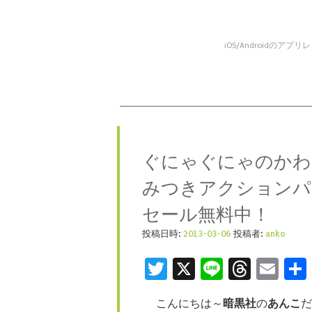
iOS/Android
コンテンツへスキップ
メニュー
ぐにゃぐにゃのかわ
みつきアクションパズル「
セール無料中！
投稿日時:
2013-03-06
投稿者:
anko
Twitter
X
Line
Threa
Ema
こんにちは～
暗黒社
の
あんこ
だ