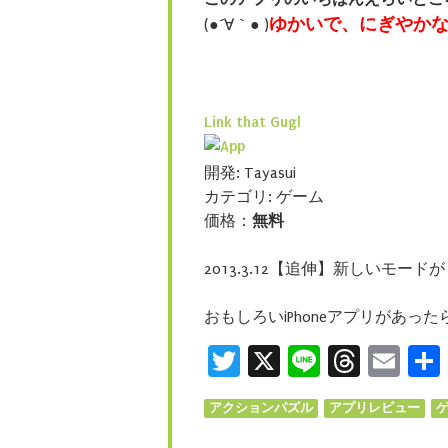
ゆかいで、にぎやか
(●´∀｀● )
Link that Gugl
開発: Tayasui
カテゴリ: ゲーム
価格：
無料
2013.3.12【追伸】新しいモー
おもしろいiPhoneアプリがあっ
Twitter
X
Line
Threa
Ema
アクションパズル
アプリレビュー