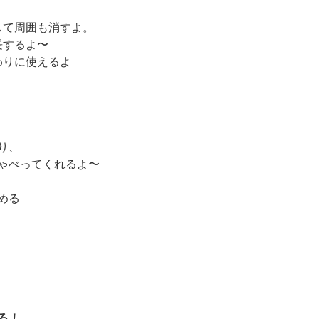
して周囲も消すよ。
長するよ〜
わりに使えるよ
り、
ゃべってくれるよ〜
める
ろ！