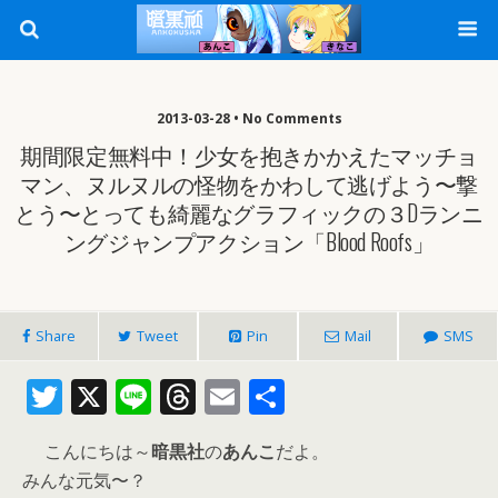
2013-03-28 • No Comments
期間限定無料中！少女を抱きかかえたマッチョ
マン、ヌルヌルの怪物をかわして逃げよう〜撃
とう〜とっても綺麗なグラフィックの３Dランニ
ングジャンプアクション「Blood Roofs」
Share
Tweet
Pin
Mail
SMS
T
X
Li
T
E
共
w
n
h
m
有
こんにちは～
暗黒社
の
あんこ
だよ。
itt
e
re
ai
みんな元気〜？