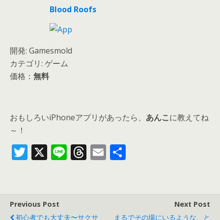
Blood Roofs
開発: Gamesmold
カテゴリ: ゲーム
価格：
無料
おもしろいiPhoneアプリがあったら、
あんこ
に教えてね
～！
T
X
Li
T
E
共
w
n
h
m
有
itt
e
re
ai
er
a
l
Previous Post
Next Post
d
初心者でも大丈夫〜サクサ
まるでその場にいるような、と