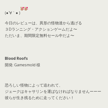
er
a
l
d
(●´∀｀● )
s
今日のレビューは、異形の怪物達から逃げる
３Dランニング・アクションゲームだよ〜
ただいま、期間限定無料セール中だよ〜
Blood Roofs
開発: Gamesmold 様
恐ろしい怪物によって追われて、
ジェークはキャサリンを運ばなければなりませんーーー
彼らが生き残るために走ってください！