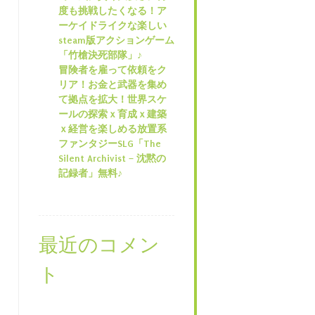
度も挑戦したくなる！ア
ーケイドライクな楽しい
steam版アクションゲーム
「竹槍決死部隊」♪
冒険者を雇って依頼をク
リア！お金と武器を集め
て拠点を拡大！世界スケ
ールの探索ｘ育成ｘ建築
ｘ経営を楽しめる放置系
ファンタジーSLG「The
Silent Archivist – 沈黙の
記録者」無料♪
最近のコメン
ト