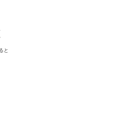
、
。
ると