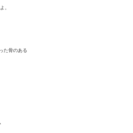
有
よ。
った骨のある
ム