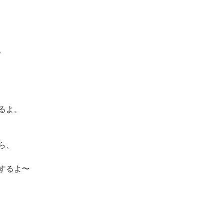
。
るよ。
ら、
するよ〜