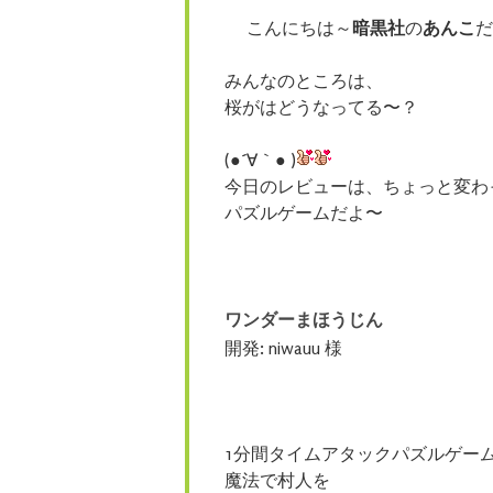
こんにちは～
暗黒社
の
あんこ
だ
みんなのところは、
桜がはどうなってる〜？
(●´∀｀● )
今日のレビューは、ちょっと変わ
パズルゲームだよ〜
ワンダーまほうじん
開発: niwauu 様
1分間タイムアタックパズルゲー
魔法で村人を