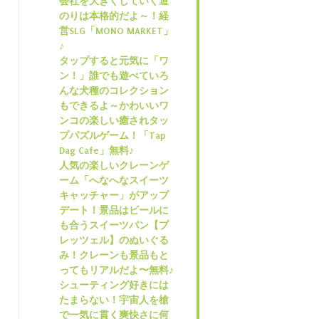
会社を大きくしていく道
のりは本格的だよ～！経
営SLG「MONO MARKET」
♪
タップすると元気に「ワ
ン！」誰でも遊べていろ
んな犬種のコレクション
もできるよ～かわいいワ
ンコの楽しい癒されタッ
プパズルゲーム！「Tap
Dag Cafe」無料♪
人気の楽しいクレーンゲ
ーム「へなへなスイーツ
キャッチャー」がアップ
デート！景品はビールに
も合うスイーツパン【プ
レッツェル】のぬいぐる
み！クレーンも景品もと
ってもリアルだよ〜無料♪
シューティング好きには
たまらない！宇宙人を槍
で一気に貫く爽快さに何