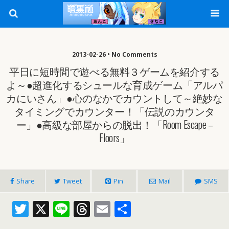
2013-02-26 • No Comments
平日に短時間で遊べる無料３ゲームを紹介する
よ～●超進化するシュールな育成ゲーム「アルパ
カにいさん」●心のなかでカウントして～絶妙な
タイミングでカウンター！「伝説のカウンタ
ー」●高級な部屋からの脱出！「Room Escape –
Floors」
Share
Tweet
Pin
Mail
SMS
T
X
Li
T
E
共
w
n
h
m
有