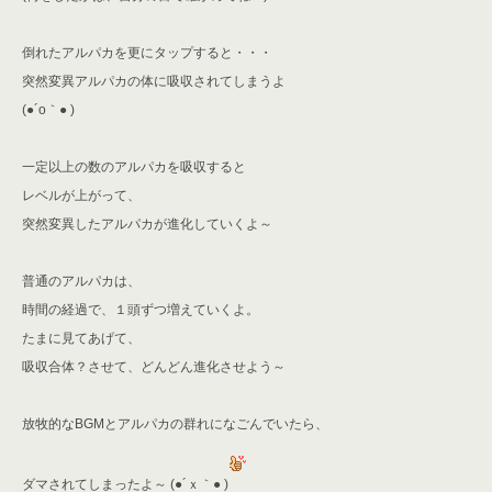
倒れたアルパカを更にタップすると・・・
突然変異アルパカの体に吸収されてしまうよ
(●´o｀● )
一定以上の数のアルパカを吸収すると
レベルが上がって、
突然変異したアルパカが進化していくよ～
普通のアルパカは、
時間の経過で、１頭ずつ増えていくよ。
たまに見てあげて、
吸収合体？させて、どんどん進化させよう～
放牧的なBGMとアルパカの群れになごんでいたら、
ダマされてしまったよ～
(●´ｘ｀● )