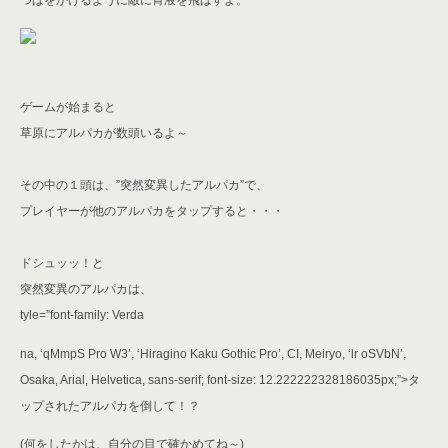
つばをかけるように敵に胃液を飛ばすよ。
ゲームが始まると
草原にアルパカが数頭いるよ～
その中の１頭は、”突然変異したアルパカ”で、
プレイヤーが他のアルパカをタップすると・・・
ドシュッッ！と
突然変異のアルパカは、
tyle=”font-family: Verda
na, ‘qMmpS Pro W3’, ‘Hiragino Kaku Gothic Pro’, CI, Meiryo, ‘lr oSVbN’,
Osaka, Arial, Helvetica, sans-serif; font-size: 12.222222328186035px;”>タ
ップされたアルパカを倒して！？
(何をしたかは、自分の目で確かめてね～)