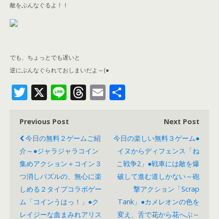
敵をぶんなぐるよ！！
でも、ちょっとでも遅いと
逆にぶんなぐられておしまいだよ～
(●
T
X
Li
T
E
共
wi
n
hr
m
有
tt
e
e
ail
Previous Post
Next Post
er
a
今日の無料２ゲームご紹
今日の楽しい無料３ゲーム●
介～●ジャラジャラコイン
d
イヌからディフェンス「ね
集めアクション＋コイン３
こ戦争2」●戦車には敵を爆
s
つ消しパズルの、無心に楽
破して進む道しかない～砲
しめる２タイプコラボゲー
撃アクション「Scrap
ム「コインうはっ！」●ク
Tank」●カメレオンの色を
レイジーな血まみれアリス
変え、舌で花から花へぶ～