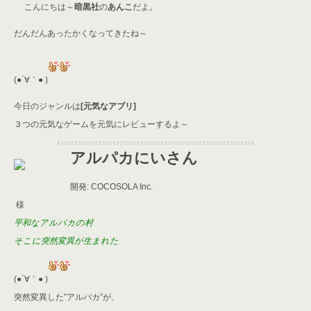
こんにちは～
itt
暗黒社
e
の
あんこ
re
だよ。
ai
er
a
l
だんだんあったかくなってきたね～
d
s
(●´∀｀● )
今日のジャンルは
[元気なアプリ]
３つの元気なゲームを元気にレビューするよ～
アルパカにいさん
開発: COCOSOLA Inc.
様
平和なアルパカの村
そこに突然変異が生まれた
(●´∀｀● )
突然変異した”アルパカ”が、