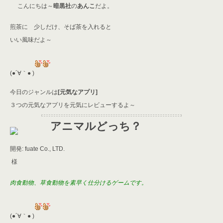
itt
e
re
ai
こんにちは～
暗黒社
の
あんこ
だよ。
er
a
l
煎茶に 少しだけ、そば茶を入れると
d
いい風味だよ～
s
(●´∀｀● )
今日のジャンルは
[元気なアプリ]
３つの元気なアプリを元気にレビューするよ～
アニマルどっち？
開発: fuate Co., LTD.
様
肉食動物、草食動物を素早く仕分けるゲームです。
(●´∀｀● )