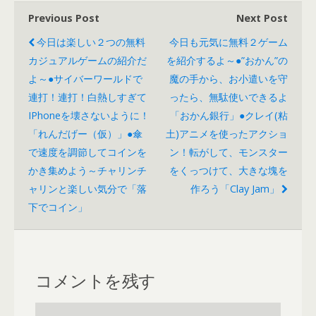
tt
e
e
ail
Previous Post
Next Post
er
a
今日は楽しい２つの無料
今日も元気に無料２ゲーム
カジュアルゲームの紹介だ
d
を紹介するよ～●”おかん”の
よ～●サイバーワールドで
魔の手から、お小遣いを守
s
連打！連打！白熱しすぎて
ったら、無駄使いできるよ
IPhoneを壊さないように！
「おかん銀行」●クレイ(粘
「れんだげー（仮）」●傘
土)アニメを使ったアクショ
で速度を調節してコインを
ン！転がして、モンスター
かき集めよう～チャリンチ
をくっつけて、大きな塊を
ャリンと楽しい気分で「落
作ろう「Clay Jam」
下でコイン」
コメントを残す