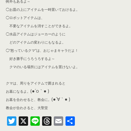
例外もあるよ～
◯お皿の上にアイテムを一時置いておけるよ。
◯ロボットアイテムは、
不要なアイテムを消すことができるよ。
◯水晶アイテムはジョーカーのように
どのアイテムの変わりにもなるよ。
◯”怒っているクマ”は、おじゃまキャラだよ！
好き勝手にうろうろするよ～
クマのいる場所にはアイテムを置けないよ。
クマは、周りをアイテムで囲まれると
(●´o｀● )
お墓になるよ。
(●´∀｀● )
お墓を合わせると、教会に。
教会が合わさると、大聖堂
T
X
Li
T
E
共
wi
n
hr
m
有