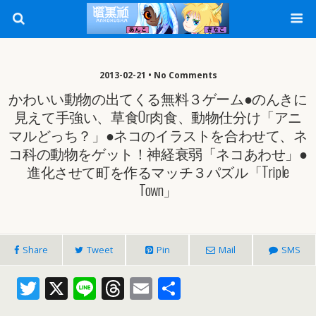
2013-02-21 • No Comments
かわいい動物の出てくる無料３ゲーム●のんきに
見えて手強い、草食or肉食、動物仕分け「アニ
マルどっち？」●ネコのイラストを合わせて、ネ
コ科の動物をゲット！神経衰弱「ネコあわせ」●
進化させて町を作るマッチ３パズル「Triple
Town」
Share
Tweet
Pin
Mail
SMS
T
X
Li
T
E
共
w
n
h
m
有