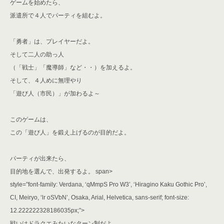
ゲームを始めたら、
派遣所で４人でパーティを組むよ。
「勇者」は、プレイヤーだよ。
そして二人の助っ人
（「戦士」「魔導師」など・・）を加えるよ。
そして、４人めに無理やり
「遊び人（市民）」が加わるよ～
このゲームは、
この「遊び人」を鍛え上げるのが目的だよ。
パーティが出来たら、
目的地を選んで、出発するよ。
span>
style=”font-family: Verdana, ‘qMmpS Pro W3’, ‘Hiragino Kaku Gothic Pro’,
CI, Meiryo, ‘lr oSVbN’, Osaka, Arial, Helvetica, sans-serif; font-size:
12.222222328186035px;”>
戦いはドラクエみたいなターン制だよ。