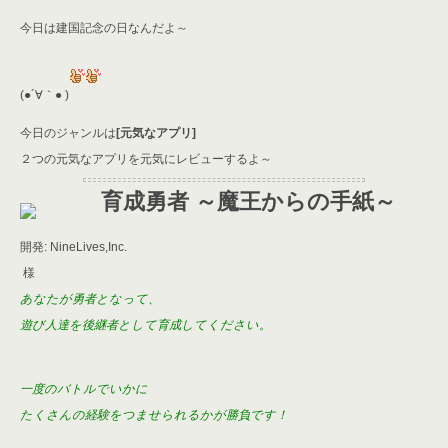
er
a
l
今日は建国記念の日なんだよ～
d
s
(●´∀｀● )
今日のジャンルは
[元気なアプリ]
２つの元気なアプリを元気にレビューするよ～
育成勇者 ～魔王からの手紙～
開発: NineLives,Inc.
様
あなたが勇者となって、
遊び人達を後継者として育成してください。
一度のバトルでいかに
たくさんの経験をつませられるかが勝負です！