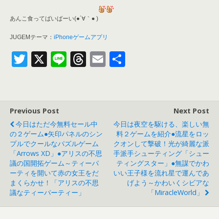
あんこ食ってばいばーい(●´∀｀● )
JUGEMテーマ：
iPhoneゲームアプリ
T
X
Li
T
E
共
w
n
h
m
有
itt
e
re
ai
er
a
l
Previous Post
Next Post
d
今日はただ今無料セール中
今日は夜空を駆ける、楽しい無
s
の２ゲーム●矢印パネルのシン
料２ゲームを紹介●流星をロッ
プルでクールなパズルゲーム
クオンして撃破！光が綺麗な派
「Arrows XD」●アリスの不思
手派手シューティング「シュー
議の国開拓ゲーム～ティーパ
ティングスター」●無謀でかわ
ーティを開いて赤の女王をだ
いい王子様を流れ星で運んであ
まくらかせ！「アリスの不思
げよう～かわいくシビアな
議なティーパーティー」
「MiracleWorld」