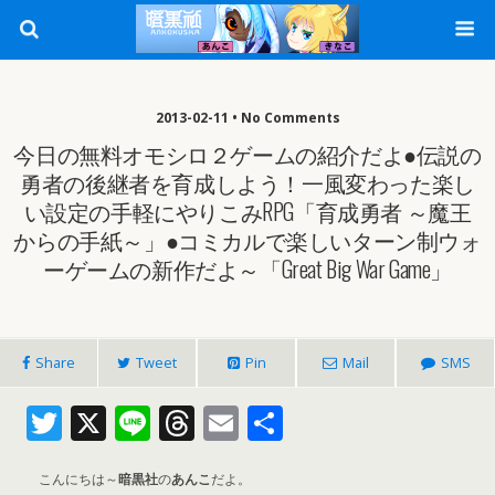
2013-02-11 • No Comments
今日の無料オモシロ２ゲームの紹介だよ●伝説の
勇者の後継者を育成しよう！一風変わった楽し
い設定の手軽にやりこみRPG「育成勇者 ～魔王
からの手紙～」●コミカルで楽しいターン制ウォ
ーゲームの新作だよ～「Great Big War Game」
Share
Tweet
Pin
Mail
SMS
T
X
Li
T
E
共
w
n
h
m
有
itt
e
re
ai
こんにちは～
暗黒社
の
あんこ
だよ。