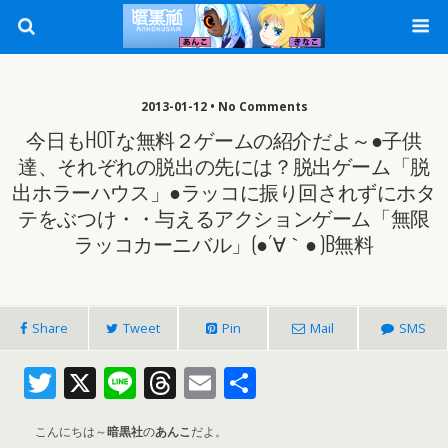
2013-01-12 • No Comments
今日もHOTな無料２ゲームの紹介だよ～●子供
達、それぞれの脱出の先には？脱出ゲーム「脱
出ホラーハウス」●ラッコに振り回されずにホタ
テをぶつけ・・与えるアクションゲーム「無限
ラッコカーニバル」(●´∀｀● )b無料
Share
Tweet
Pin
Mail
SMS
T
X
Li
T
E
共
w
n
h
m
有
こんにちは～
itt
暗黒社
e
の
あんこ
re
だよ。
ai