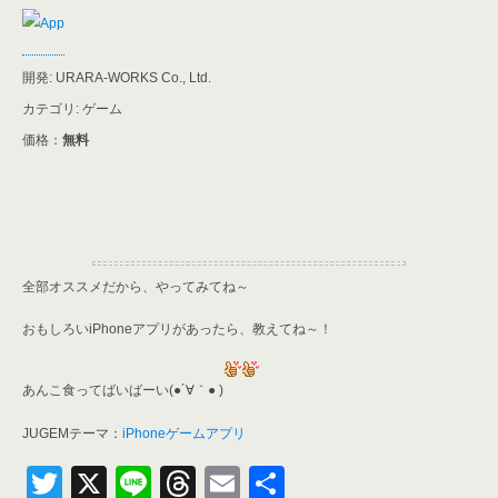
開発: URARA-WORKS Co., Ltd.
カテゴリ: ゲーム
価格：
無料
全部オススメだから、やってみてね～
おもしろいiPhoneアプリがあったら、教えてね～！
あんこ食ってばいばーい(●´∀｀● )
JUGEMテーマ：
iPhoneゲームアプリ
T
X
Li
T
E
共