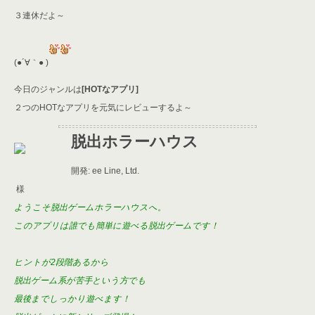
er
a
l
３連休だよ～
d
s
(●´∀｀● )
今日のジャンルは
[HOTなアプリ]
２つのHOTなアプリを元気にレビューするよ～
脱出ホラーハウス
開発: ee Line, Ltd.
様
ようこそ脱出ゲームホラーハウスへ。
このアプリは誰でも簡単に遊べる脱出ゲームです！
ヒントが2段階あるから
脱出ゲーム系が苦手という方でも
最後までしっかり遊べます！