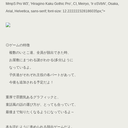
MmpS Pro W3′, ‘Hiragino Kaku Gothic Pro’, CI, Meiryo, ‘lr oSVbN’, Osaka,
Arial, Helvetica, sans-serif; font-size: 12.222222328186035px;”>
◎ゲームの特徴
複数のいとこ達、全員が脱出できた時、
お屋敷にまつわる謎がわかる(多分)ように
なっているよ。
子供達がそれぞれ主役の各パートがあって、
今後も追加される予定だよ！
重厚で雰囲気あるグラフィックと、
童話風の話の運び方が、とっても合っていて、
最後まで知りたくなるようになっているよ～
本を読むように進められる脱出ゲームだよ。