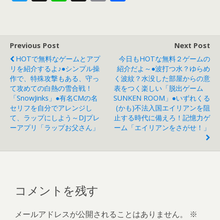
w
n
h
m
有
itt
e
re
ai
er
a
l
Previous Post
Next Post
d
HOTで無料なゲームとアプ
今日もHOTな無料２ゲームの
s
リを紹介するよ♪●シンプル操
紹介だよ～●波打つ水？ゆらめ
作で、特殊攻撃もある、守っ
く波紋？水没した部屋からの意
て攻めての白熱の雪合戦！
表をつく楽しい「脱出ゲーム
「SnowJinks」●有名CMの名
SUNKEN ROOM」●いずれくる
セリフを自分でアレンジし
(かも)不法入国エイリアンを阻
て、ラップにしよう～DJプレ
止する時代に備えろ！記憶力ゲ
ーアプリ「ラップお父さん」
ーム「エイリアンをさがせ！」
コメントを残す
メールアドレスが公開されることはありません。
※