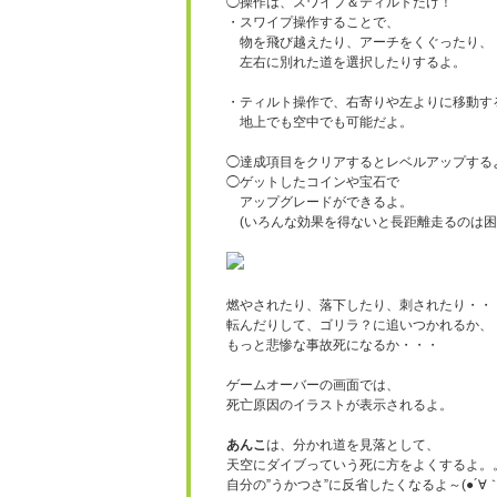
◯操作は、スワイプ＆ティルトだけ！
・スワイプ操作することで、
物を飛び越えたり、アーチをくぐったり、
左右に別れた道を選択したりするよ。
・ティルト操作で、右寄りや左よりに移動す
地上でも空中でも可能だよ。
◯達成項目をクリアするとレベルアップする
◯ゲットしたコインや宝石で
アップグレードができるよ。
(いろんな効果を得ないと長距離走るのは困
燃やされたり、落下したり、刺されたり・・
転んだりして、ゴリラ？に追いつかれるか、
もっと悲惨な事故死になるか・・・
ゲームオーバーの画面では、
死亡原因のイラストが表示されるよ。
あんこ
は、分かれ道を見落として、
天空にダイブっていう死に方をよくするよ。
自分の”うかつさ”に反省したくなるよ～
(●´∀