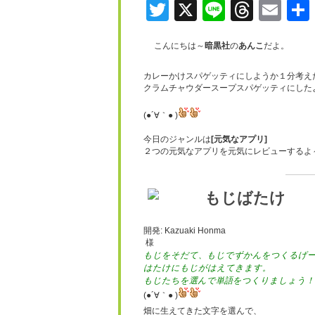
Twitter
X
Line
Threa
Ema
こんにちは～
暗黒社
の
あんこ
だよ。
カレーかけスパゲッティにしようか１分考え
クラムチャウダースープスパゲッティにした
(●´∀｀● )
今日のジャンルは
[元気なアプリ]
２つの元気なアプリを元気にレビューするよ
もじばたけ
開発: Kazuaki Honma
様
もじをそだて、もじでずかんをつくるげ
はたけにもじがはえてきます。
もじたちを選んで単語をつくりましょう！
(●´∀｀● )
畑に生えてきた文字を選んで、