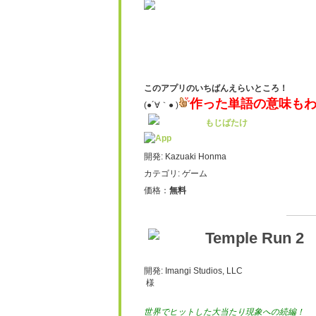
このアプリのいちばんえらいところ！
作った
単
語の意味も
(●´∀｀● )
もじばたけ
開発: Kazuaki Honma
カテゴリ: ゲーム
価格：
無料
Temple Run 2
開発: Imangi Studios, LLC
様
世界でヒットした大当たり現象への続編！