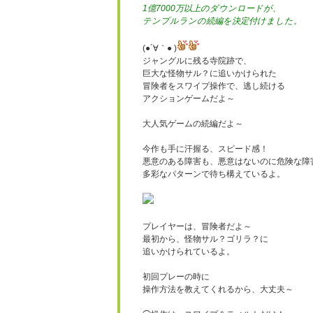
1億7000万以上のダウンロードが、
テンプルランの続編を決定付けました。
(●´∀｀● )
ジャングルに残る寺院跡で、
巨大な怪物サル？に追いかけられた
冒険者をスワイプ操作で、逃し続ける
アクションゲームだよ～
大人気ゲームの続編だよ～
今作も手に汗握る、スピード感！
悪意のある障害も、悪意はないのに危険な障
多彩なパターンで待ち構えているよ。
プレイヤーは、冒険者だよ～
最初から、怪物サル？ゴリラ？に
追いかけられているよ。
初回プレーの時に
操作方法を教えてくれるから、大丈夫～