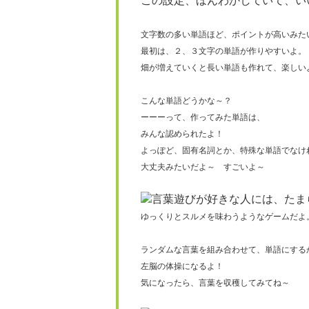
この設定、ほんわかしていて、いいよ
文字数の多い単語ほど、ポイントが高いみた
最初は、２、３文字の単語が作りやすいよ。
畑が増えていくと長い単語も作れて、楽しい
こんな単語どうかな～？
ーーーって、作ってみた単語は、
みんな認められたよ！
よっぽど、固有名詞とか、特殊な単語でなけ
大丈夫みたいだよ～ すごいよ～
言葉遊びが好きな人には、たま
ゆっくりとスルメを味わうようなゲームだよ
ランダムな言葉を組み合わせて、単語にする
左脳の体操になるよ！
気になったら、言葉を収穫してみてね～