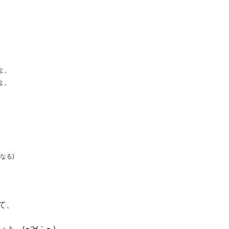
よ。
よ。
なる)
て、