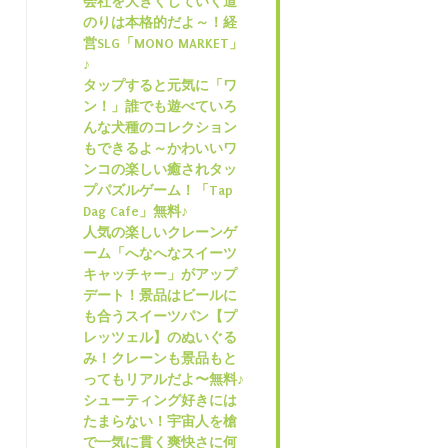
会社を大きくしていく道
のりは本格的だよ～！経
営SLG「MONO MARKET」
♪
タップすると元気に「ワ
ン！」誰でも遊べていろ
んな犬種のコレクション
もできるよ～かわいいワ
ンコの楽しい癒されタッ
プパズルゲーム！「Tap
Dag Cafe」無料♪
人気の楽しいクレーンゲ
ーム「へなへなスイーツ
キャッチャー」がアップ
デート！景品はビールに
も合うスイーツパン【プ
レッツェル】のぬいぐる
み！クレーンも景品もと
ってもリアルだよ〜無料♪
シューティング好きには
たまらない！宇宙人を槍
で一気に貫く爽快さに何