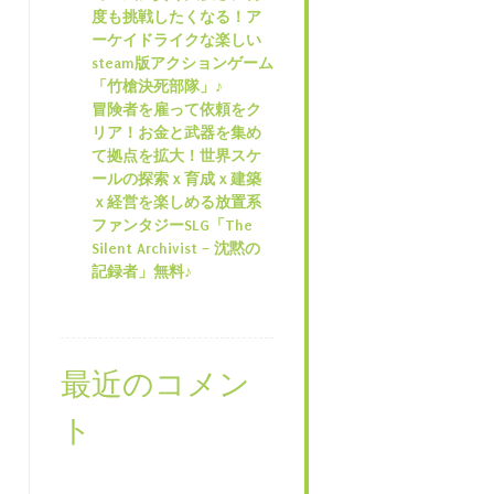
度も挑戦したくなる！ア
ーケイドライクな楽しい
steam版アクションゲーム
「竹槍決死部隊」♪
冒険者を雇って依頼をク
リア！お金と武器を集め
て拠点を拡大！世界スケ
ールの探索ｘ育成ｘ建築
ｘ経営を楽しめる放置系
ファンタジーSLG「The
Silent Archivist – 沈黙の
記録者」無料♪
最近のコメン
ト