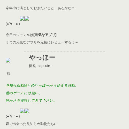
er
a
l
今年中に済ましておきたいこと、あるかな
？
d
s
(●´∀｀● )
今日のジャンルは
[元気なアプリ]
３つの元気なアプリを元気にレビューするよ～
やっほー
開発: capsule+
様
見知らぬ動物とのやっほーから始まる感動。
他のゲームには無い、
暖かさを体験してみて下さい。
(●´∀｀● )
森で出会った見知らぬ動物たちに