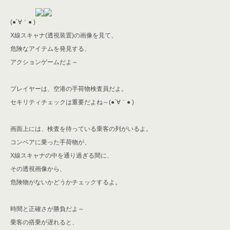
(●´∀｀● )
X線スキャナ(透視装置)の画像を見て
、
危険なアイテムを発見する、
アクションゲームだよ～
プレイヤーは、空港の手荷物検査員だよ。
セキリティチェックは重要だよね～
(●´∀｀● )
画面上には、検査を待っている乗客の列がいるよ。
コンベアに乗った手荷物が、
X線スキャナの中を通り過ぎる間に、
その透視画像から、
危険物がないかどうかチェックするよ。
時間と正確さが勝負だよ～
乗客の搭乗が遅れると、