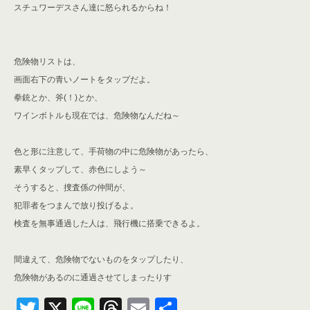
スチュワーデスさん達に怒られるからね！
危険物リストは、
画面右下の青いノートをタップだよ。
拳銃とか、斧(！)とか、
ワインボトルも現在では、危険物なんだね～
色と形に注意して、手荷物の中に危険物があったら、
素早くタップして、赤色にしよう～
そうすると、捜査係の仲間が、
犯罪者をつまんで放り投げるよ。
検査を無事通過した人は、飛行機に搭乗できるよ。
間違えて、危険物でないものをタップしたり、
危険物があるのに通過させてしまったりす
T
X
Li
T
E
共