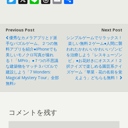
wi
n
hr
m
有
tt
e
e
ail
er
a
Previous Post
Next Post
d
優秀なカメラアプリとド派
シンプルゲームでリラックス！
s
手なパズルゲーム、２つの無
楽しい無料２ゲーム●人間に襲
料アプリを紹介●iPhoneでも
われたかわいいかわいいゾンビ
美しいモノクロ写真が撮れ
を治療しよう「レスキューゾン
る！「MPro」●７つの不思議
ビ」●お花好きにオススメ！２
な建築物をマッチ３パズルで
択クイズで楽しめる園芸系クイ
建設しよう「7 Wonders:
ズゲーム「華菜 - 花の名前を覚
Magical Mystery Tour」全部
えよう」どちらも無料！
無料♪
コメントを残す