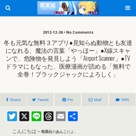
2012-12-26 • No Comments
冬も元気な無料３アプリ●見知らぬ動物とも友達
になれる、魔法の言葉「やっほー」●X線スキャ
ンで、危険物を発見しよう「Airport Scanner」●TV
ドラマにもなった、医療漫画が読める「無料で
全巻！ブラックジャックによろしく」
Share
Tweet
Pin
Mail
SMS
T
X
Li
T
E
共
w
n
h
m
有
こんにちは～
itt
e
re
ai
暗黒社
の
あんこ
だよ。