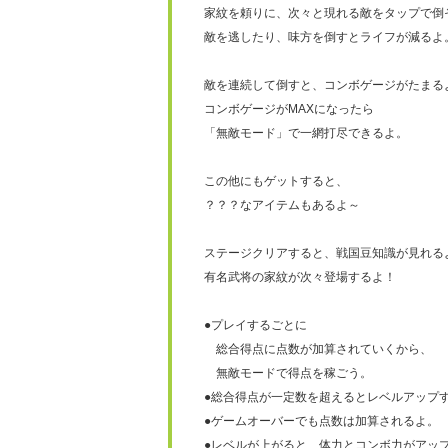
家紋を頼りに、次々と現れる敵をタップで倒
敵を逃したり、味方を倒すとライフが減るよ
敵を連続して倒すと、コンボゲージがたまる
コンボゲージがMAXになったら
「無敵モード」で一網打尽できるよ。
この他にもゲットすると、
？？？なアイテムもあるよ～
ステージクリアすると、戦国豆知識が見れる
有名武将の家紋が次々登場するよ！
●プレイするごとに
総合得点に点数が加算されていくから、
無敵モードで得点を稼ごう。
●総合得点が一定数を超えるとレベルアップ
●ゲームオーバーでも点数は加算されるよ。
●レベルが上がると、体力とコンボ力がアッ