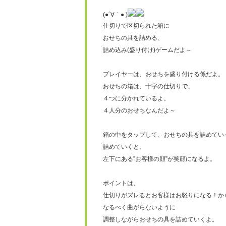
(●´∀｀● )
仕切りで区切られた箱に
おせちの具を詰める、
詰め込み(盛り付け)ゲームだよ～
プレイヤーは、おせちを盛り付ける係だよ。
おせちの箱は、十字の仕切りで、
４つに分かれているよ。
４人分のおせちなんだよ～
箱の中をタップして、おせちの具を詰めてい
詰めていくと、
左下にある”お客様の顔”が笑顔になるよ。
ポイントは、
仕切りがズレるとお客様はお怒りになる！か
なるべく曲がらないように
調整しながらおせちの具を詰めていくよ。