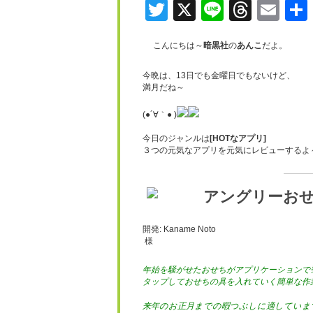
Twitter
X
Line
Threa
Ema
こんにちは～
暗黒社
の
あんこ
だよ。
今晩は、13日でも金曜日でもないけど、
満月だね～
(●´∀｀● )
今日のジャンルは
[HOTなアプリ]
３つの元気なアプリを元気にレビューするよ
アングリーお
開発: Kaname Noto
様
年始を騒がせたおせちがアプリケーションで
タップしておせちの具を入れていく簡単な作
来年のお正月までの暇つぶしに適していま