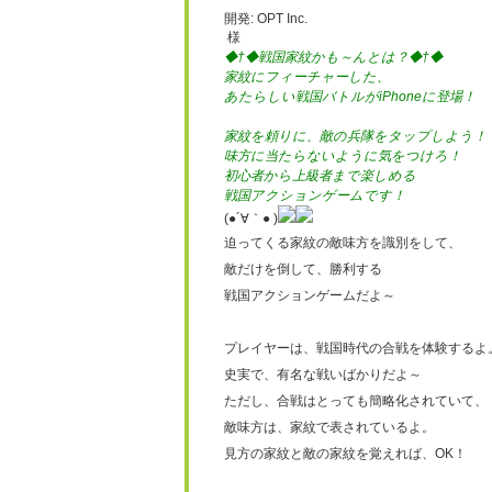
開発: OPT Inc.
様
◆†◆戦国家紋かも～んとは？◆†◆
家紋にフィーチャーした、
あたらしい戦国バトルがiPhoneに登場！
家紋を頼りに、敵の兵隊をタップしよう！
味方に当たらないように気をつけろ！
初心者から上級者まで楽しめる
戦国アクションゲームです！
(●´∀｀● )
迫ってくる家紋の敵味方を識別をして、
敵だけを倒して、勝利する
戦国アクションゲームだよ～
プレイヤーは、戦国時代の合戦を体験するよ
史実で、有名な戦いばかりだよ～
ただし、合戦はとっても簡略化されていて、
敵味方は、家紋で表されているよ。
見方の家紋と敵の家紋を覚えれば、OK！