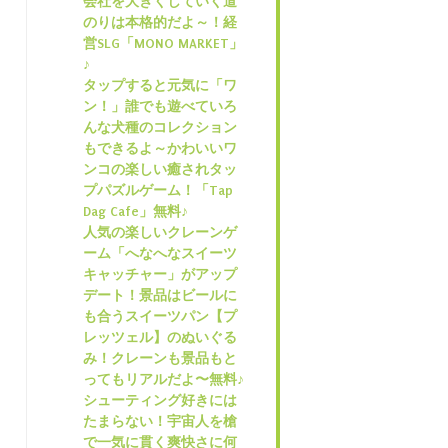
会社を大きくしていく道
のりは本格的だよ～！経
営SLG「MONO MARKET」
♪
タップすると元気に「ワ
ン！」誰でも遊べていろ
んな犬種のコレクション
もできるよ～かわいいワ
ンコの楽しい癒されタッ
プパズルゲーム！「Tap
Dag Cafe」無料♪
人気の楽しいクレーンゲ
ーム「へなへなスイーツ
キャッチャー」がアップ
デート！景品はビールに
も合うスイーツパン【プ
レッツェル】のぬいぐる
み！クレーンも景品もと
ってもリアルだよ〜無料♪
シューティング好きには
たまらない！宇宙人を槍
で一気に貫く爽快さに何