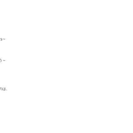
ね～
う～
のは、
、