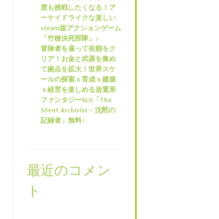
度も挑戦したくなる！ア
ーケイドライクな楽しい
steam版アクションゲーム
「竹槍決死部隊」♪
冒険者を雇って依頼をク
リア！お金と武器を集め
て拠点を拡大！世界スケ
ールの探索ｘ育成ｘ建築
ｘ経営を楽しめる放置系
ファンタジーSLG「The
Silent Archivist – 沈黙の
記録者」無料♪
最近のコメン
ト