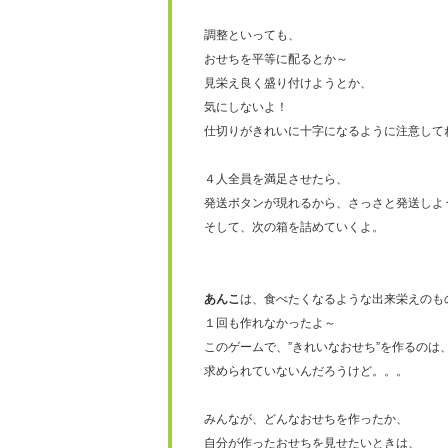
調整といっても、
おせちを平等に配るとか～
見栄え良く盛り付けようとか、
気にしないよ！
仕切りがきれいに十字になるように注意して
４人全員を満足させたら、
発送ボタンが現れるから、さっさと発送しよ
そして、次の箱を詰めていくよ。
あんこ
は、食べたくなるような出来栄えのも
１回も作れなかったよ～
このゲームで、”きれいなおせち”を作るのは
求められていないんだろうけど。。。
みんなが、どんなおせちを作ったか、
自分が作ったおせちを見せたいときは、