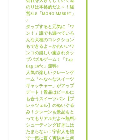
会社を大きくしていく道
のりは本格的だよ～！経
営SLG「MONO MARKET」
♪
タップすると元気に「ワ
ン！」誰でも遊べていろ
んな犬種のコレクション
もできるよ～かわいいワ
ンコの楽しい癒されタッ
プパズルゲーム！「Tap
Dag Cafe」無料♪
人気の楽しいクレーンゲ
ーム「へなへなスイーツ
キャッチャー」がアップ
デート！景品はビールに
も合うスイーツパン【プ
レッツェル】のぬいぐる
み！クレーンも景品もと
ってもリアルだよ〜無料♪
シューティング好きには
たまらない！宇宙人を槍
で一気に貫く爽快さに何