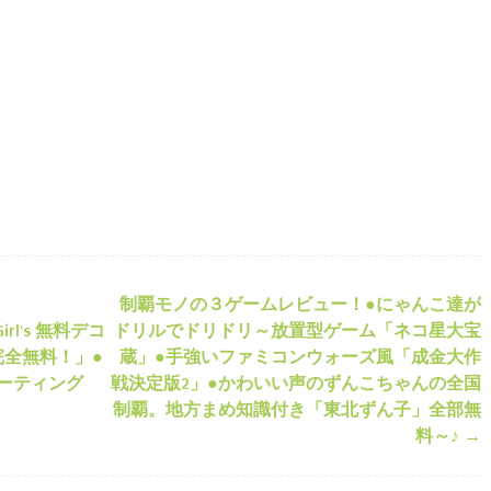
ads
ail
共
有
制覇モノの３ゲームレビュー！●にゃんこ達が
ション
「Girl's 無料デコ
ドリルでドリドリ～放置型ゲーム「ネコ星大宝
完全無料！」●
蔵」●手強いファミコンウォーズ風「成金大作
ーティング
戦決定版2」●かわいい声のずんこちゃんの全国
制覇。地方まめ知識付き「東北ずん子」全部無
料～♪
→