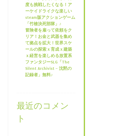
度も挑戦したくなる！ア
ーケイドライクな楽しい
steam版アクションゲーム
「竹槍決死部隊」♪
冒険者を雇って依頼をク
リア！お金と武器を集め
て拠点を拡大！世界スケ
ールの探索ｘ育成ｘ建築
ｘ経営を楽しめる放置系
ファンタジーSLG「The
Silent Archivist – 沈黙の
記録者」無料♪
最近のコメン
ト