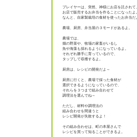
プレイヤーは、突然、神様にお店を託されて
お店で販売するお弁当を作ることになったよ
なんと、自家製栽培の食材を使ったお弁当だ
農場、厨房、弁当屋の３モードがあるよ。
農場では、
畑の野菜や、牧場の家畜がいるし
魚や海藻も採れるようになっているよ。
それぞれ勝手に育っているので、
タップして収穫するよ。
厨房は、レシピの開発だよ～
厨房に行くと、農場で採った食材が
選択できるようになっているので、
それらを３つまで組み合わせて
調理法を選んでね～
ただし、材料や調理法の
組み合わせを間違うと
レシピ開発が失敗するよ！
その組み合わせは、町の本屋さんで
レシピを買って知ることができるよ。