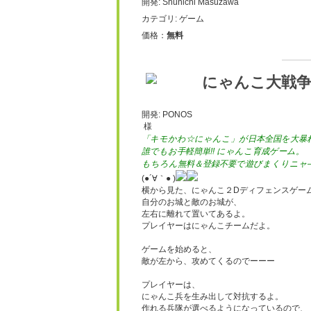
開発: Shunichi Masuzawa
カテゴリ: ゲーム
価格：
無料
にゃんこ大戦
開発: PONOS
様
「キモかわ☆にゃんこ」が日本全国を大暴れ
誰でもお手軽簡単!! にゃんこ育成ゲーム。
もちろん無料＆登録不要で遊びまくりニャ—
(●´∀｀● )
横から見た、にゃんこ２Dディフェンスゲー
自分のお城と敵のお城が、
左右に離れて置いてあるよ。
プレイヤーはにゃんこチームだよ。
ゲームを始めると、
敵が左から、攻めてくるのでーーー
プレイヤーは、
にゃんこ兵を生み出して対抗するよ。
作れる兵隊が選べるようになっているので、