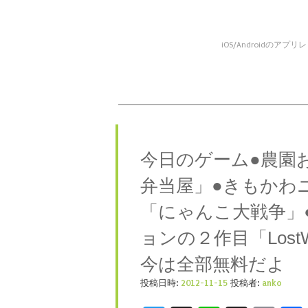
iOS/Android
コンテンツへスキップ
メニュー
今日のゲーム●農園
弁当屋」●きもかわ
「にゃんこ大戦争」
ョンの２作目「LostWinds
今は全部無料だよ
投稿日時:
2012-11-15
投稿者:
anko