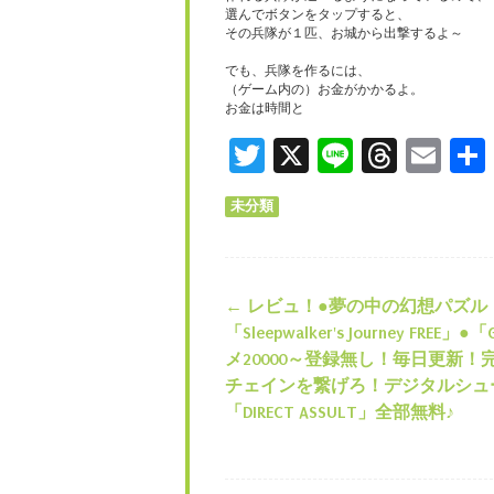
選んでボタンをタップすると、
その兵隊が１匹、お城から出撃するよ～
でも、兵隊を作るには、
（ゲーム内の）お金がかかるよ。
お金は時間と
Twitter
X
Line
Thre
Em
未分類
←
レビュ！●夢の中の幻想パズル
投稿ナビゲー
「Sleepwalker's Journey FREE」●
メ20000～登録無し！毎日更新！
チェインを繋げろ！デジタルシュ
「DIRECT ASSULT」全部無料♪