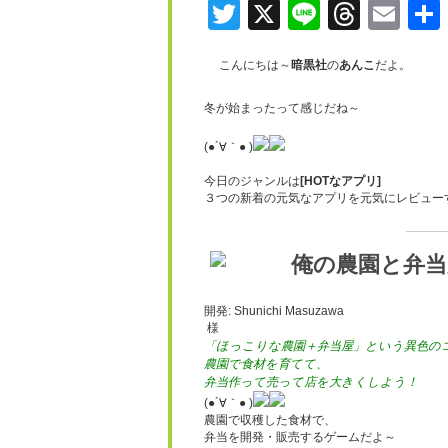
Twitter
X
Line
Threa
Ema
こんにちは～
暗黒社
の
あんこ
だよ。
冬が始まったって感じだね～
(●´∀｀● )
今日のジャンルは
[HOTなアプリ]
３つの新着の元気なアプリを元気にレビュー
俺の農園と弁当
開発: Shunichi Masuzawa
様
「ほっこりな農園＋弁当屋」という異色の
農園で食材を育てて、
弁当作って売って店を大きくしよう！
(●´∀｀● )
農園で収穫した食材で、
弁当を開発・販売するゲームだよ～