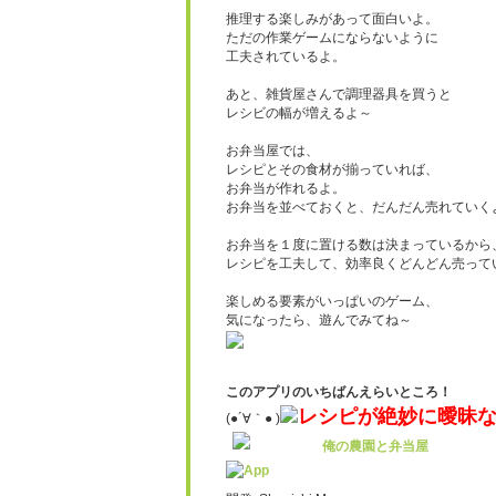
推理する楽しみがあって面白いよ。
ただの作業ゲームにならないように
工夫されているよ。
あと、雑貨屋さんで調理器具を買うと
レシビの幅が増えるよ～
お弁当屋では、
レシピと
その食材が揃っていれば、
お弁当が作れるよ。
お弁当を並べておくと、だんだん売れていく
お弁当を１度に置ける数は決まっているから
レシピを工夫して、効率良くどんどん売って
楽しめる要素がいっぱいのゲーム、
気になったら、遊んでみてね～
このアプリのいちばんえらいところ！
レシピが絶妙に曖昧
(●´∀｀● )
俺の農園と弁当屋