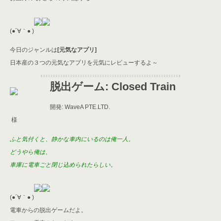
er
a
l
d
s
(●´∀｀● )
今日のジャンルは
[元気なアプリ]
日本産の３つの元気なアプリを元気にレビューするよ～
脱出ゲーム: Closed Train
開発: WaveA PTE.LTD.
様
ふと気付くと、静かな車内にいるのは俺一人。
どうやら俺は、
車庫に電車ごと閉じ込められたらしい。
(●´∀｀● )
電車からの脱出ゲームだよ。