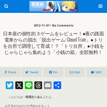
2012-11-07 • No Comments
日本産の個性的３ゲームをレビュー！●夜の路面
電車からの脱出「脱出ゲーム: Closed Train」●トリ
を台所で調理して育成！？「トリ台所」●小銭を
じゃらじゃら集めよう「小銭の箱」全部無料！
Share
Tweet
Pin
Mail
SMS
T
X
Li
T
E
共
w
n
h
m
有
こんにちは～
itt
暗黒社
e
の
あんこ
re
だよ。
ai
お正月の”おせち”の予約はする～？