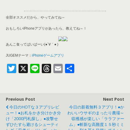
全部オススメだから、やってみてね～
おもしろいiPhoneアプリがあったら、教えてね～！
あんこ食ってばいばーい(●´∀｀● )
JUGEMテーマ：
iPhoneゲームアプリ
T
X
Li
T
E
共
w
n
h
m
有
itt
e
re
ai
er
a
l
Previous Post
Next Post
d
今日のHOTな３アプリレビ
今日の新着無料３アプリ！●か
s
ュー！●お札をかき分けかき分
わいいウサギのまったり農場～
け「2000円札探し」●攻撃せ
収穫感が楽しい「ララファー
ずひたすら避けるシューティ
ム」●斬新な高難度１５秒ミミ