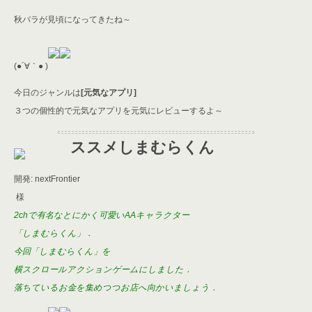
er
a
l
秋バラが見頃になってきたね～
d
s
(●´∀｀● )
今日のジャンルは
[元気なアプリ]
３つの個性的で元気なアプリを元気にレビューするよ～
ススメしまむらくん
開発: nextFrontier
様
2chで有名なとにかく可愛いAAキャラクター
「しまむらくん」．
今回「しまむらくん」を
横スクロールアクションゲームにしました．
落ちているお金を集めつつお店へ向かいましょう．