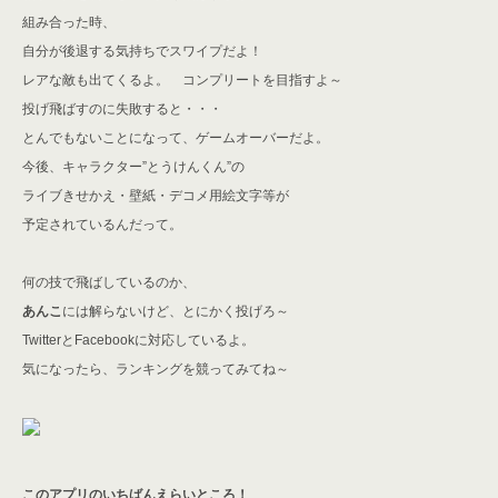
組み合った時、
自分が後退する気持ちでスワイプだよ！
レアな敵も出てくるよ。 コンプリートを目指すよ～
投げ飛ばすのに失敗すると・・・
とんでもないことになって、ゲームオーバーだよ。
今後、キャラクター”とうけんくん”の
ライブきせかえ・壁紙・デコメ用絵文字等が
予定されているんだって。
何の技で飛ばしているのか、
あんこ
には解らないけど、とにかく投げろ～
TwitterとFacebookに対応しているよ。
気になったら、ランキングを競ってみてね～
このアプリのいちばんえらいところ！