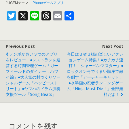
JUGEMテーマ：
iPhoneゲームアプリ
T
X
Li
T
E
共
w
n
h
m
有
itt
e
re
ai
er
a
l
Previous Post
Next Post
d
テンポが良い３つのアプリ
今日は３者３様の楽しいアクシ
s
をレビュー！●レストランを運
ョンゲーム特集！●カチカチ連
営する時間管理ゲーム「ガー
打！「シャーペンマスター」●
フィールドのダイナー：ハワ
ロックオン弓でうまい順序で敵
イ編」●大人気の村づくりソー
を倒す「アーチャーキャット」
シャルゲーム「ハッピースト
●水墨画の忍者ランニングゲー
リート」●ヤマハのドラム演奏
ム「Ninja Must Die！」全部無
支援ツール「Song Beats」
料だよ！
コメントを残す