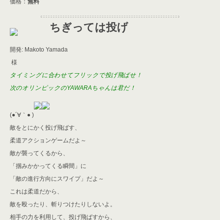
価格：
無料
ちぎっては投げ
開発: Makoto Yamada
様
タイミングに合わせてフリックで投げ飛ばせ！
次のオリンピックのYAWARAちゃんは君だ！
(●´∀｀● )
敵をとにかく投げ飛ばす、
柔道アクションゲームだよ～
敵が襲ってくるから、
「掴みかかってくる瞬間」に
「敵の進行方向にスワイプ」だよ～
これは柔道だから、
敵を殴ったり、斬りつけたりしないよ。
相手の力を利用して、投げ飛ばすから、