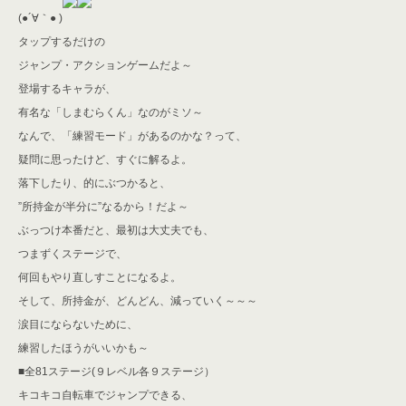
(●´∀｀● )
タップするだけの
ジャンプ・アクションゲームだよ～
登場するキャラが、
有名な「しまむらくん」なのがミソ～
なんで、「練習モード」があるのかな？って、
疑問に思ったけど、すぐに解るよ。
落下したり、的にぶつかると、
”所持金が半分に”なるから！だよ～
ぶっつけ本番だと、最初は大丈夫でも、
つまずくステージで、
何回もやり直しすことになるよ。
そして、所持金が、どんどん、減っていく～～～
涙目にならないために、
練習したほうがいいかも～
■全81ステージ(９レベル各９ステージ）
キコキコ自転車でジャンプできる、