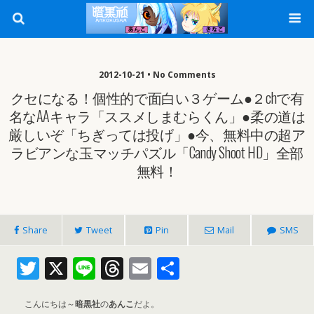
2012-10-21 • No Comments
クセになる！個性的で面白い３ゲーム●２chで有
名なAAキャラ「ススメしまむらくん」●柔の道は
厳しいぞ「ちぎっては投げ」●今、無料中の超ア
ラビアンな玉マッチパズル「Candy Shoot HD」全部
無料！
Share
Tweet
Pin
Mail
SMS
T
X
Li
T
E
共
w
n
h
m
有
itt
e
re
ai
こんにちは～
暗黒社
の
あんこ
だよ。