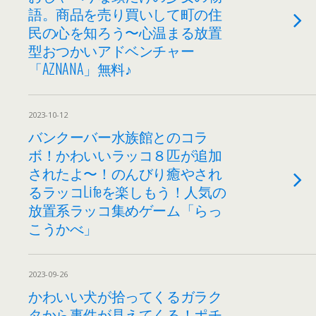
語。商品を売り買いして町の住
民の心を知ろう〜心温まる放置
型おつかいアドベンチャー
「AZNANA」無料♪
2023-10-12
バンクーバー水族館とのコラ
ボ！かわいいラッコ８匹が追加
されたよ〜！のんびり癒やされ
るラッコLifeを楽しもう！人気の
放置系ラッコ集めゲーム「らっ
こうかべ」
2023-09-26
かわいい犬が拾ってくるガラク
タから事件が見えてくる！ポチ