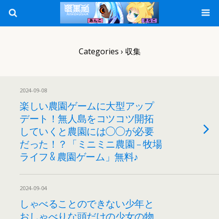
Categories ›
収集
2024-09-08
楽しい農園ゲームに大型アップ
デート！無人島をコツコツ開拓
していくと農園には◯◯が必要
だった！？「ミニミニ農園 – 牧場
ライフ & 農園ゲーム」無料♪
2024-09-04
しゃべることのできない少年と
おしゃべりな頭だけの少女の物