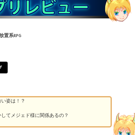
放置系RPG
白い姿は！？
かしてメジェド様に関係あるの？