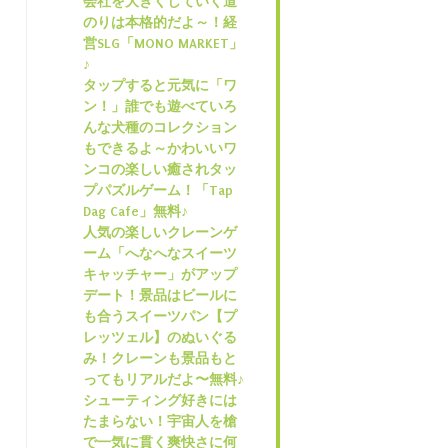
会社を大きくしていく道
のりは本格的だよ～！経
営SLG「MONO MARKET」
♪
タップすると元気に「ワ
ン！」誰でも遊べていろ
んな犬種のコレクション
もできるよ～かわいいワ
ンコの楽しい癒されタッ
プパズルゲーム！「Tap
Dag Cafe」無料♪
人気の楽しいクレーンゲ
ーム「へなへなスイーツ
キャッチャー」がアップ
デート！景品はビールに
も合うスイーツパン【プ
レッツェル】のぬいぐる
み！クレーンも景品もと
ってもリアルだよ〜無料♪
シューティング好きには
たまらない！宇宙人を槍
で一気に貫く爽快さに何