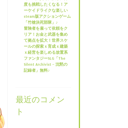
度も挑戦したくなる！ア
ーケイドライクな楽しい
steam版アクションゲーム
「竹槍決死部隊」♪
冒険者を雇って依頼をク
リア！お金と武器を集め
て拠点を拡大！世界スケ
ールの探索ｘ育成ｘ建築
ｘ経営を楽しめる放置系
ファンタジーSLG「The
Silent Archivist – 沈黙の
記録者」無料♪
最近のコメン
ト