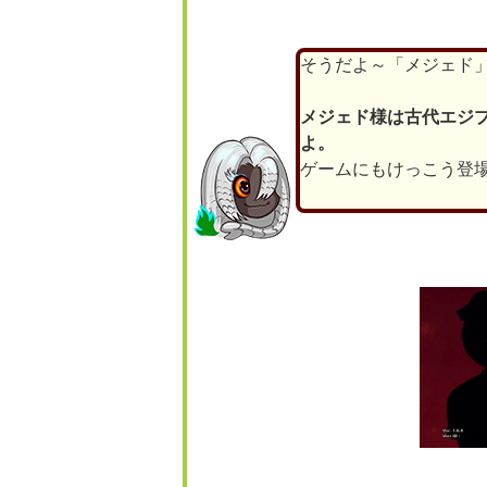
そうだよ～「メジェド
メジェド様は古代エジ
よ。
ゲームにもけっこう登