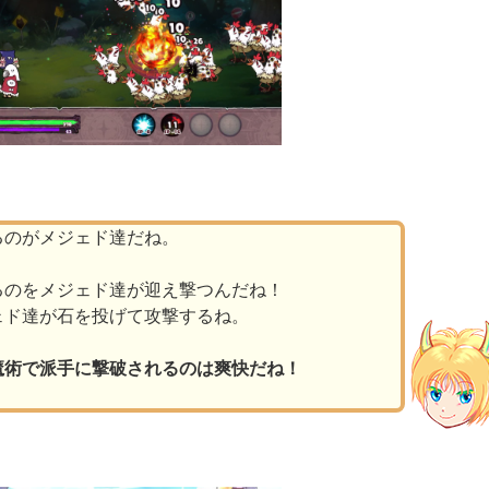
るのがメジェド達だね。
るのをメジェド達が迎え撃つんだね！
ェド達が石を投げて攻撃するね。
魔術で派手に撃破されるのは爽快だね！