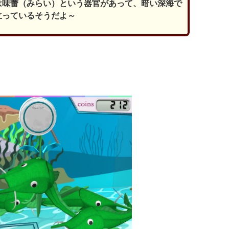
には味蕾（みらい）という器官があって、暗い深海で
立っているそうだよ～