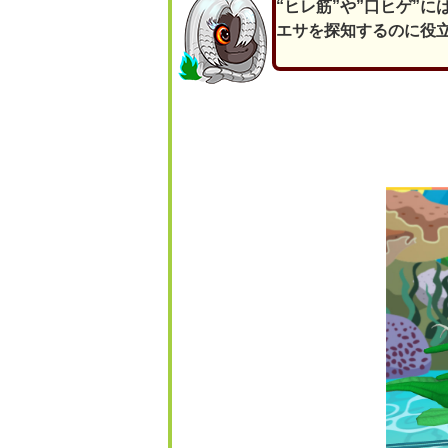
“ヒレ筋”や”口ヒゲ”
エサを探知するのに役