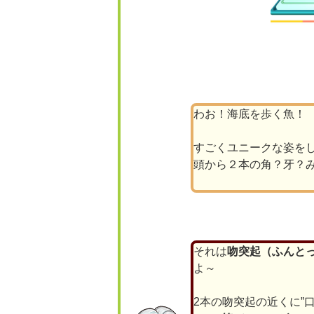
わお！海底を歩く魚！
すごくユニークな姿を
頭から２本の角？牙？
それは
吻突起（ふんと
よ～
2本の吻突起の近くに”