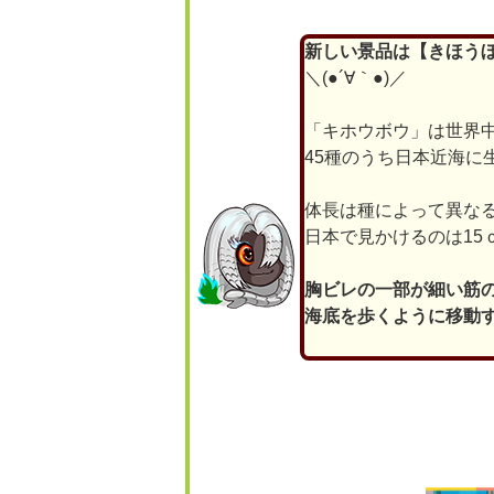
新しい景品は【きほう
＼(●´∀｀●)／
「キホウボウ」は世界
45種のうち日本近海に
体長は種によって異な
日本で見かけるのは15
胸ビレの一部が細い筋の
海底を歩くように移動