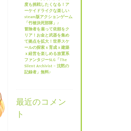
度も挑戦したくなる！ア
ーケイドライクな楽しい
steam版アクションゲーム
「竹槍決死部隊」♪
冒険者を雇って依頼をク
リア！お金と武器を集め
て拠点を拡大！世界スケ
ールの探索ｘ育成ｘ建築
ｘ経営を楽しめる放置系
ファンタジーSLG「The
Silent Archivist – 沈黙の
記録者」無料♪
最近のコメン
ト