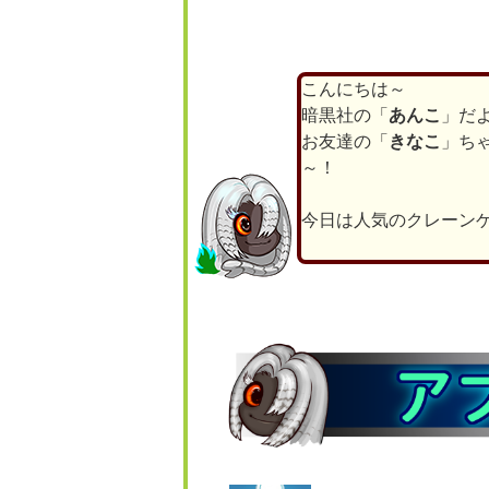
こんにちは～
暗黒社の「
あんこ
」だ
お友達の「
きなこ
」ち
～！
今日は人気のクレーン