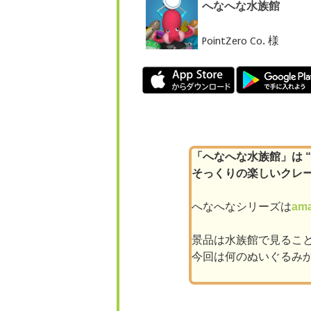
へなへな水族館
PointZero Co. 様
「へなへな水族館」は 
そっくりの楽しいクレ
へなへなシリーズは
am
景品は水族館で見るこ
今回は何のぬいぐるみ