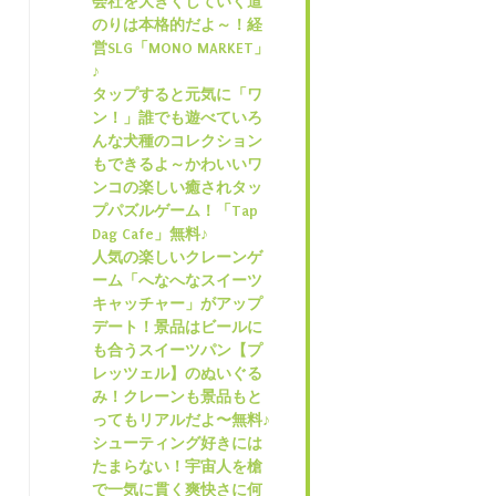
会社を大きくしていく道
のりは本格的だよ～！経
営SLG「MONO MARKET」
♪
タップすると元気に「ワ
ン！」誰でも遊べていろ
んな犬種のコレクション
もできるよ～かわいいワ
ンコの楽しい癒されタッ
プパズルゲーム！「Tap
Dag Cafe」無料♪
人気の楽しいクレーンゲ
ーム「へなへなスイーツ
キャッチャー」がアップ
デート！景品はビールに
も合うスイーツパン【プ
レッツェル】のぬいぐる
み！クレーンも景品もと
ってもリアルだよ〜無料♪
シューティング好きには
たまらない！宇宙人を槍
で一気に貫く爽快さに何