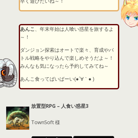
早く遊びたいね～！
あんこ
、年末年始は人喰い惑星を旅するよ
～！
ダンジョン探索はオートで楽々、育成やバ
トル戦略をやり込んで楽しめそうだよ～！
みんなも気になったら予約してみてね～
あんこ食ってばいばーい(●´∀｀● )
放置型RPG – 人食い惑星3
TownSoft 様