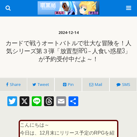
2024-12-14
カードで戦うオートバトルで壮大な冒険を！人
気シリーズ第３弾「放置型RPG – 人食い惑星3」
が予約受付中だよ～！
Share
Tweet
Pin
Mail
SMS
T
X
Li
T
E
共
w
n
h
m
有
itt
e
re
ai
こんにちは～
er
a
l
今日は、12月末にリリース予定のRPGを紹