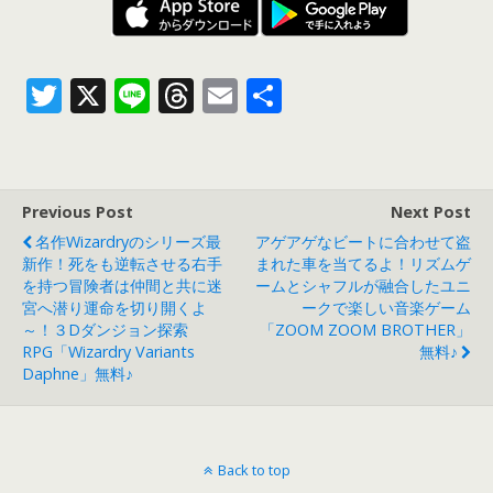
T
X
Li
T
E
共
w
n
h
m
有
itt
e
re
ai
er
a
l
Previous Post
Next Post
d
名作Wizardryのシリーズ最
アゲアゲなビートに合わせて盗
s
新作！死をも逆転させる右手
まれた車を当てるよ！リズムゲ
を持つ冒険者は仲間と共に迷
ームとシャフルが融合したユニ
宮へ潜り運命を切り開くよ
ークで楽しい音楽ゲーム
～！３Dダンジョン探索
「ZOOM ZOOM BROTHER」
RPG「Wizardry Variants
無料♪
Daphne」無料♪
Back to top