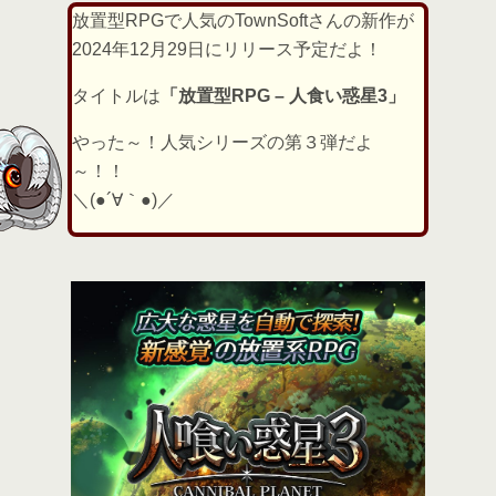
放置型RPGで人気のTownSoftさんの新作が
2024年12月29日にリリース予定だよ！
タイトルは
「放置型RPG – 人食い惑星3」
やった～！人気シリーズの第３弾だよ
～！！
＼(●´∀｀●)／