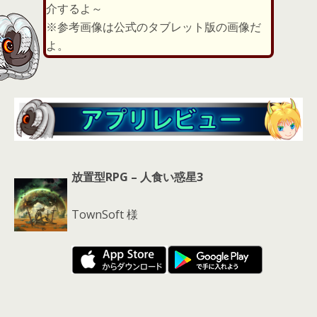
d
介するよ～
s
※参考画像は公式のタブレット版の画像だ
よ。
放置型RPG – 人食い惑星3
TownSoft 様