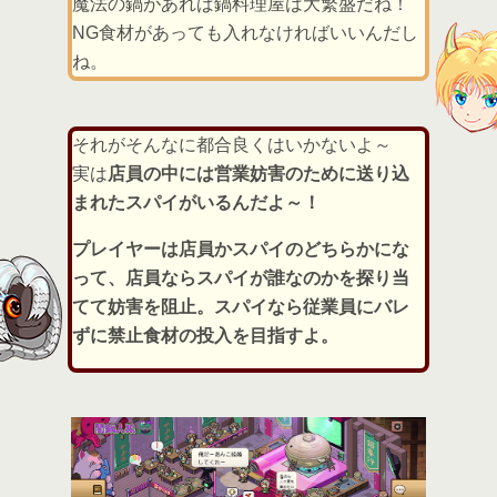
魔法の鍋があれば鍋料理屋は大繁盛だね！
NG食材があっても入れなければいいんだし
ね。
それがそんなに都合良くはいかないよ～
実は
店員の中には営業妨害のために送り込
まれたスパイがいるんだよ～！
プレイヤーは店員かスパイのどちらかにな
って、店員ならスパイが誰なのかを探り当
てて妨害を阻止。スパイなら従業員にバレ
ずに禁止食材の投入を目指すよ。