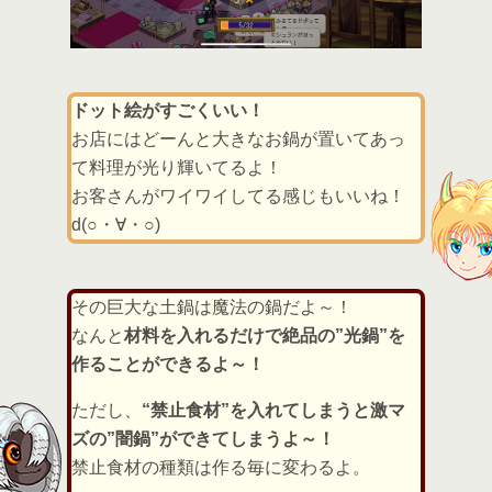
ドット絵がすごくいい！
お店にはどーんと大きなお鍋が置いてあっ
て料理が光り輝いてるよ！
お客さんがワイワイしてる感じもいいね！
d(○・∀・○)
その巨大な土鍋は魔法の鍋だよ～！
なんと
材料を入れるだけで絶品の”光鍋”を
作ることができるよ～！
ただし、
“禁止食材”を入れてしまうと激マ
ズの”闇鍋”ができてしまうよ～！
禁止食材の種類は作る毎に変わるよ。