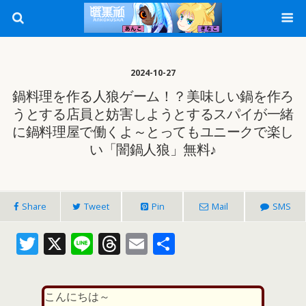
2024-10-27
鍋料理を作る人狼ゲーム！？美味しい鍋を作ろ
うとする店員と妨害しようとするスパイが一緒
に鍋料理屋で働くよ～とってもユニークで楽し
い「闇鍋人狼」無料♪
Share
Tweet
Pin
Mail
SMS
T
X
Li
T
E
共
w
n
h
m
有
itt
e
re
ai
こんにちは～