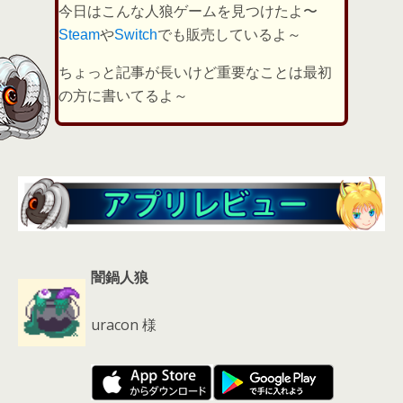
er
a
l
今日はこんな人狼ゲームを見つけたよ〜
d
Steam
や
Switch
でも販売しているよ～
s
ちょっと記事が長いけど重要なことは最初
の方に書いてるよ～
闇鍋人狼
uracon 様