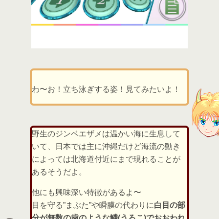
わ〜お！立ち泳ぎする姿！見てみたいよ！
野生のジンベエザメは温かい海に生息して
いて、日本では主に沖縄だけど海流の動き
によっては北海道付近にまで現れることが
あるそうだよ。
他にも興味深い特徴があるよ〜
目を守る”まぶた”や瞬膜の代わりに
白目の部
分が無数の歯のような鱗(うろこ)でおおわれ