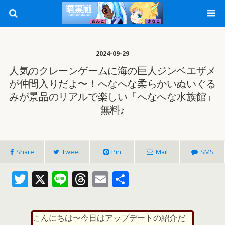
2024-09-29
人気のクレーンゲームに海の巨人ジンベエザメ
が仲間入りだよ〜！へなへな柔らかいぬいぐる
みが景品のリアルで楽しい「へなへな水族館」
無料♪
Share
Tweet
Pin
Mail
SMS
T
X
Li
T
E
共
w
n
h
m
有
itt
e
re
ai
こんにちは〜今日はアップデートの紹介だ