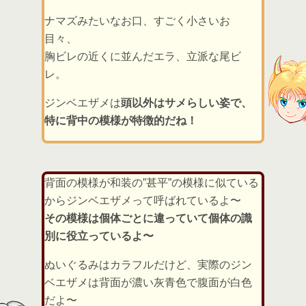
ナマズみたいなお口、すごく小さいお
目々、
胸ビレの近くに並んだエラ、立派な尾ビ
レ。
ジンベエザメは
頭以外はサメらしい姿で、
特に背中の模様が特徴的だね！
背面の模様が和装の”甚平”の模様に似ている
からジンベエザメって呼ばれているよ〜
その模様は個体ごとに違っていて個体の識
別に役立っているよ〜
ぬいぐるみはカラフルだけど、実際のジン
ベエザメは背面が濃い灰青色で腹面が白色
だよ〜