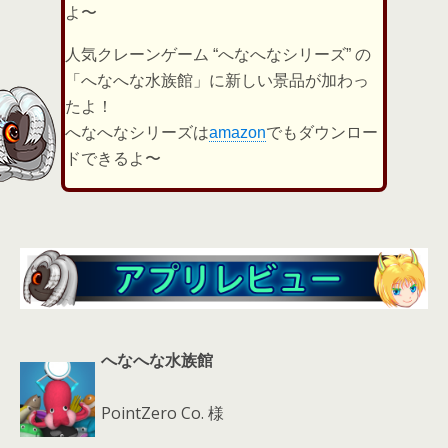
er
a
l
よ〜
d
人気クレーンゲーム “へなへなシリーズ” の
s
「へなへな水族館」に新しい景品が加わっ
たよ！
へなへなシリーズは
amazon
でもダウンロー
ドできるよ〜
へなへな水族館
PointZero Co. 様