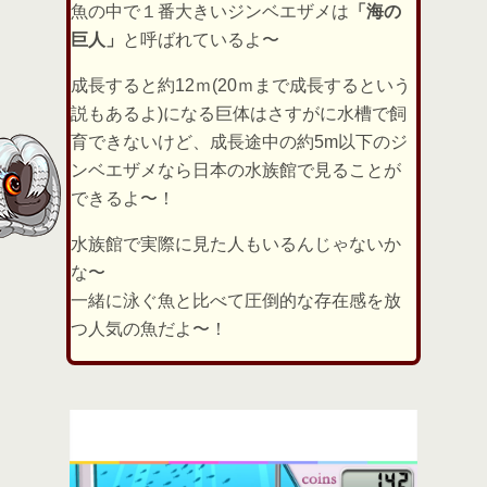
魚の中で１番大きいジンベエザメは
「海の
巨人」
と呼ばれているよ〜
成長すると約12ｍ(20ｍまで成長するという
説もあるよ)になる巨体はさすがに水槽で飼
育できないけど、成長途中の約5m以下のジ
ンベエザメなら日本の水族館で見ることが
できるよ〜！
水族館で実際に見た人もいるんじゃないか
な〜
一緒に泳ぐ魚と比べて圧倒的な存在感を放
つ人気の魚だよ〜！