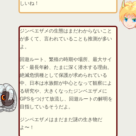
しいね！
ジンベエザメの生態はまだわからないこと
が多くて、言われていることも推測が多い
よ。
回遊ルート、繁殖の時期や場所、最大サイ
ズ・最長年齢、たまに深く潜水する理由。
絶滅危惧種として保護が求められている
中、日本は水族館が中心となって観察によ
る研究や、大きくなったジンベエザメに
GPSをつけて放流し、回遊ルートの解明を
目指しているそうだよ。
ジンベエザメはまだまだ謎の生き物だ
よ〜！