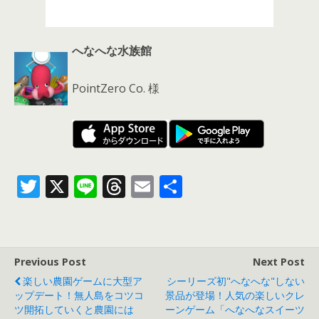
へなへな水族館
PointZero Co. 様
T
X
Li
T
E
共
w
n
h
m
有
itt
e
re
ai
er
a
l
Previous Post
Next Post
d
楽しい農園ゲームに大型ア
シーリーズ初"へなへな"しない
s
ップデート！無人島をコツコ
景品が登場！人気の楽しいクレ
ツ開拓していくと農園には
ーンゲーム「へなへなスイーツ