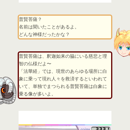
普賢菩薩？
名前は聞いたことがあるよ。
どんな神様だったかな？
普賢菩薩は、釈迦如来の脇にいる慈悲と理
智の仏様だよ〜
「法華経」では、現世のあらゆる場所に白
象に乗って現れ人々を救済するといわれて
いて、単独でまつられる普賢菩薩は白象に
乗る像が多いよ。