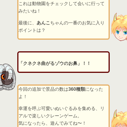
これは動物園をチェックして会いに行って
みたいね！
最後に、
あんこ
ちゃんの一番のお気に入り
ポイントは？
「クネクネ曲がるゾウのお鼻」！！
今回の追加で景品の数は
360種類
になった
よ！
幸運を呼ぶ可愛いぬいぐるみを集める、リ
アルで楽しいクレーンゲーム。
気になったら、遊んでみてね〜！