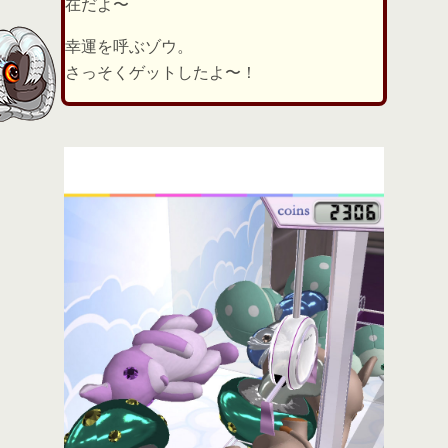
在だよ〜
幸運を呼ぶゾウ。
さっそくゲットしたよ〜！