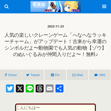
2023-11-23
人気の楽しいクレーンゲーム「へなへなラッキ
ーチャーム」がアップデート！古来から幸運の
シンボルだよ〜動物園でも人気の動物【ゾウ】
のぬいぐるみが仲間入りだよ〜！無料♪
Share
Tweet
Pin
Mail
SMS
T
X
Li
T
E
共
w
n
h
m
有
itt
e
re
ai
こんにちは〜