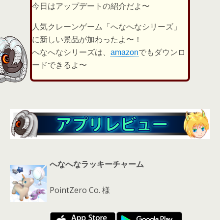
er
a
l
今日はアップデートの紹介だよ〜
d
人気クレーンゲーム「へなへなシリーズ」
s
に新しい景品が加わったよ〜！
へなへなシリーズは、
amazon
でもダウンロ
ードできるよ〜
へなへなラッキーチャーム
PointZero Co. 様