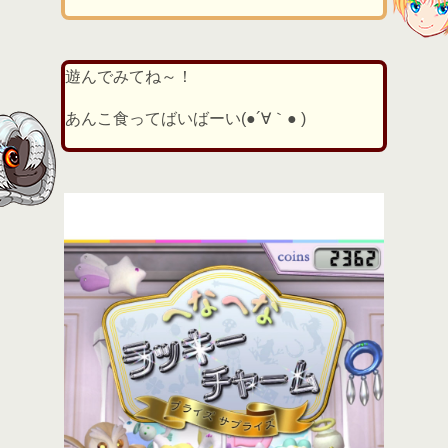
遊んでみてね～！
あんこ食ってばいばーい(●´∀｀● )