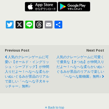
T
X
Li
T
E
共
w
n
h
m
有
itt
e
re
ai
er
a
l
Previous Post
Next Post
d
人気のクレーンゲームに可
人気のクレーンゲームに可愛く
s
愛い【オールド・イングリッ
て優美な【きつね】が仲間入り
シュ・シープドッグ】が仲間
だよ〜！へなへな柔らかいぬい
入りだよ〜！へなへな柔らか
ぐるみが景品のリアルで楽しい
いぬいぐるみが景品のリアル
「へなへな動物園」無料♪
で楽しい「へなへな子犬キャ
ッチャー」無料♪
Back to top