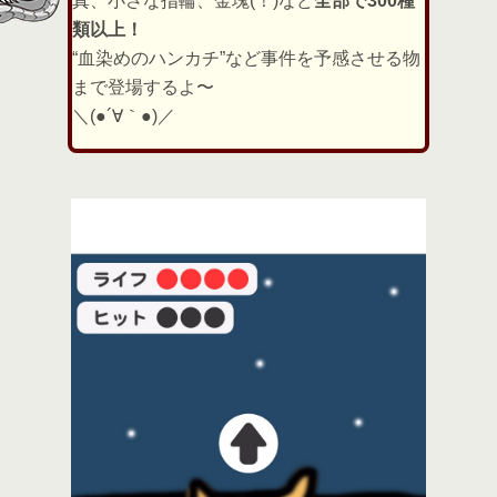
真、小さな指輪、金塊(！)など
全部で300種
類以上！
“血染めのハンカチ”など事件を予感させる物
まで登場するよ〜
＼(●´∀｀●)／