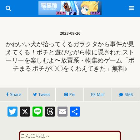
2023-09-26
かわいい犬が拾ってくるガラクタから事件が見
えてくる！ポチと遊びながら物に隠されたスト
ーリーを楽しむよ〜放置系・物集めゲーム「ポ
チまる ポチが〇〇をくわえてきた」無料♪
Share
Tweet
Pin
Mail
SMS
T
X
Li
T
E
共
w
n
h
m
有
itt
e
re
ai
こんにちは～