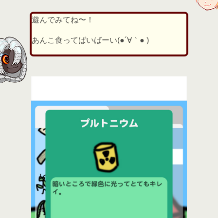
遊んでみてね〜！
あんこ食ってばいばーい(●´∀｀● )