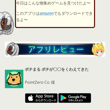
er
a
l
今日はこんな物集めゲームを見つけたよ〜
d
このアプリは
amazon
でもダウンロードでき
s
るよ〜
ポチまる ポチが〇〇をくわえてきた
PointZero Co. 様