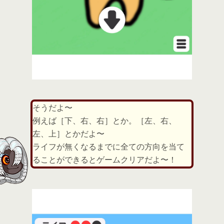
そうだよ〜
例えば［下、右、右］とか。［左、右、
左、上］とかだよ〜
ライフが無くなるまでに全ての方向を当て
ることができるとゲームクリアだよ〜！