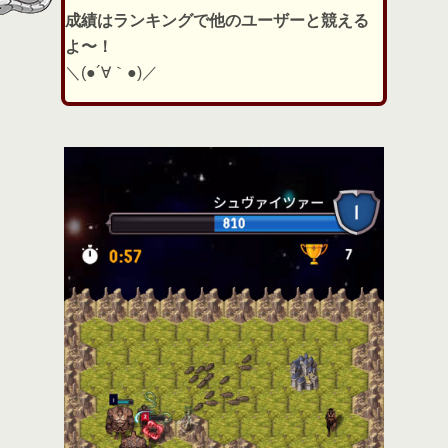
成績はランキングで他のユーザーと競える
よ〜！
＼(●´∀｀●)／