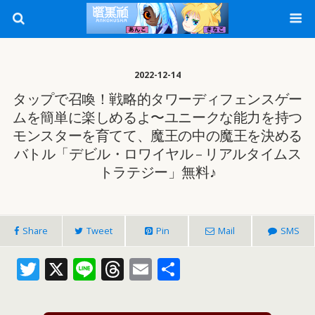
2022-12-14
タップで召喚！戦略的タワーディフェンスゲー
ムを簡単に楽しめるよ〜ユニークな能力を持つ
モンスターを育てて、魔王の中の魔王を決める
バトル「デビル・ロワイヤル – リアルタイムス
トラテジー」無料♪
Share
Tweet
Pin
Mail
SMS
T
X
Li
T
E
共
w
n
h
m
有
itt
e
re
ai