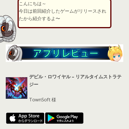
こんにちは～
er
a
l
今日は前回紹介したゲームがリリースされ
d
たから紹介するよ〜
s
デビル・ロワイヤル – リアルタイムストラテ
ジー
TownSoft 様