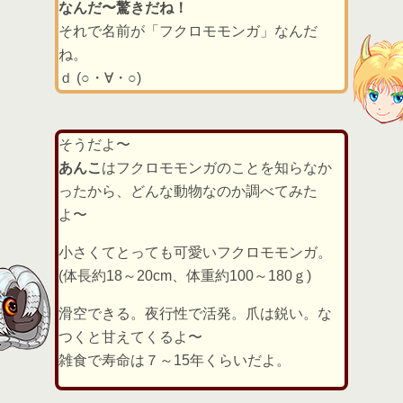
なんだ〜驚きだね！
それで名前が「フクロモモンガ」なんだ
ね。
ｄ (○・∀・○)
そうだよ〜
あんこ
はフクロモモンガのことを知らなか
ったから、どんな動物なのか調べてみた
よ〜
小さくてとっても可愛いフクロモモンガ。
(体長約18～20cm、体重約100～180ｇ)
滑空できる。夜行性で活発。爪は鋭い。な
つくと甘えてくるよ〜
雑食で寿命は７～15年くらいだよ。