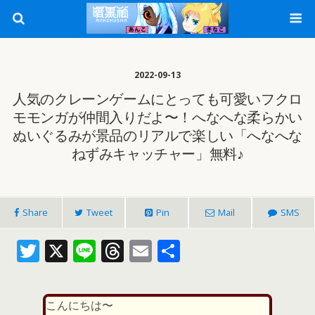
2022-09-13
人気のクレーンゲームにとっても可愛いフクロ
モモンガが仲間入りだよ〜！へなへな柔らかい
ぬいぐるみが景品のリアルで楽しい「へなへな
ねずみキャッチャー」無料♪
Share
Tweet
Pin
Mail
SMS
T
X
Li
T
E
共
w
n
h
m
有
itt
e
re
ai
こんにちは〜