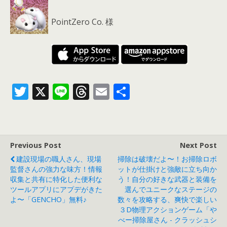
PointZero Co. 様
T
X
Li
T
E
共
w
n
h
m
有
itt
e
re
ai
er
a
l
Previous Post
Next Post
d
建設現場の職人さん、現場
掃除は破壊だよ〜！お掃除ロボ
s
監督さんの強力な味方！情報
ットが仕掛けと強敵に立ち向か
収集と共有に特化した便利な
う！自分の好きな武器と装備を
ツールアプリにアプデがきた
選んでユニークなステージの
よ〜「GENCHO」無料♪
数々を攻略する、爽快で楽しい
３D物理アクションゲーム「や
べー掃除屋さん - クラッシュシ