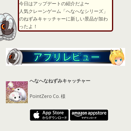
er
a
l
今日はアップデートの紹介だよ〜
d
人気クレーンゲーム「へなへなシリーズ」
s
のねずみキャッチャーに新しい景品が加わ
ったよ！
へなへなねずみキャッチャー
PointZero Co. 様