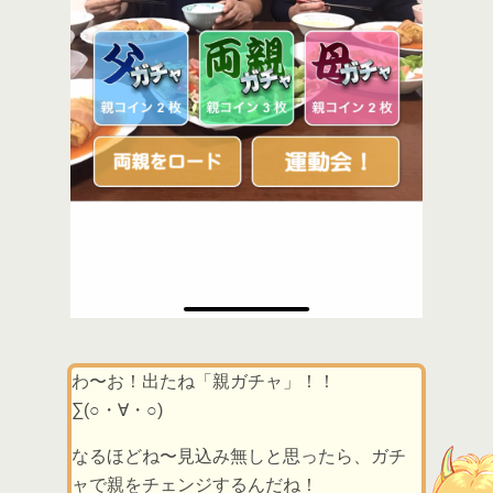
わ〜お！出たね「親ガチャ」！！
∑(○・∀・○)
なるほどね〜見込み無しと思ったら、ガチ
ャで親をチェンジするんだね！