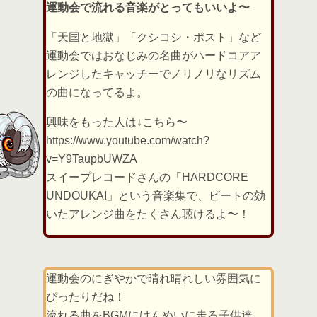
運動会で流れる音楽がとってもいいよ〜
「天国と地獄」「クシコシ・ポスト」など
運動会ではおなじみの名曲がハードコアア
レンジしたキャッチーでノリノリなリズム
の曲になってるよ。
興味をもった人は↓こちら〜
https://www.youtube.com/watch?
v=Y9TaupbUWZA
スイープレコードさんの「HARDCORE
UNDOUKAI」という音楽集で、ビートの効
いたアレンジ曲をたくさん聴けるよ〜！
運動会のにぎやかで晴れ晴れしい雰囲気に
ぴったりだね！
流れる曲をBGMにけんめいに走る子供達。