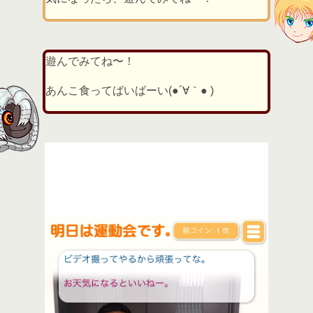
遊んでみてね〜！
あんこ食ってばいばーい(●´∀｀● )