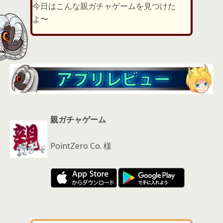
er
a
l
今日はこんな親ガチャゲームを見つけた
d
よ〜
s
親ガチャゲーム
PointZero Co. 様