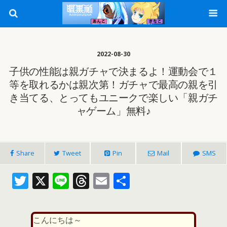
2022-08-30
子供の性能は親ガチャで決まるよ！運動会で１
等を取れるかは親次第！ガチャで最高の親を引
き当てる、とってもユニークで楽しい「親ガチ
ャゲーム」無料♪
Share
Tweet
Pin
Mail
SMS
T
X
Li
T
E
共
w
n
h
m
有
itt
e
re
ai
こんにちは～