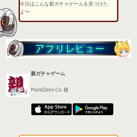
er
a
l
今日はこんな親ガチャゲームを見つけた
d
よ〜
s
親ガチャゲーム
PointZero Co. 様