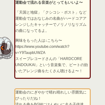
運動会で流れる音楽がとってもいいよ〜
「天国と地獄」「クシコシ・ポスト」など
運動会ではおなじみの名曲がハードコアア
レンジしたキャッチーでノリノリなリズム
の曲になってるよ。
興味をもった人は↓こちら〜
https://www.youtube.com/watch?
v=Y9TaupbUWZA
スイープレコードさんの「HARDCORE
UNDOUKAI」という音楽集で、ビートの効
いたアレンジ曲をたくさん聴けるよ〜！
運動会のにぎやかで晴れ晴れしい雰囲気に
ぴったりだね！
流れる曲をBGMにけんめいに走る子供達。