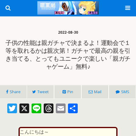
2022-08-30
子供の性能は親ガチャで決まるよ！運動会で１
等を取れるかは親次第！ガチャで最高の親を引
き当てる、とってもユニークで楽しい「親ガチ
ャゲーム」無料♪
Share
Tweet
Pin
Mail
SMS
T
X
Li
T
E
共
w
n
h
m
有
itt
e
re
ai
こんにちは～