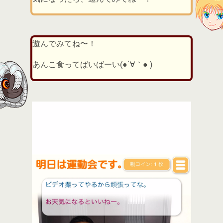
遊んでみてね〜！
あんこ食ってばいばーい(●´∀｀● )