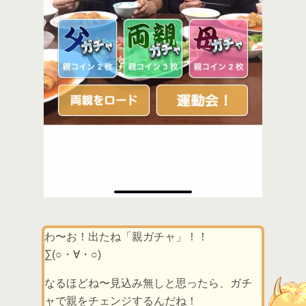
わ〜お！出たね「親ガチャ」！！
∑(○・∀・○)
なるほどね〜見込み無しと思ったら、ガチ
ャで親をチェンジするんだね！