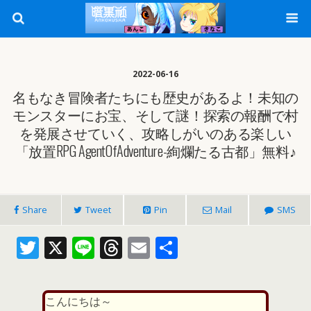
2022-06-16
名もなき冒険者たちにも歴史があるよ！未知の
モンスターにお宝、そして謎！探索の報酬で村
を発展させていく、攻略しがいのある楽しい
「放置RPG AgentOfAdventure-絢爛たる古都」無料♪
Share
Tweet
Pin
Mail
SMS
T
X
Li
T
E
共
w
n
h
m
有
itt
e
re
ai
こんにちは～