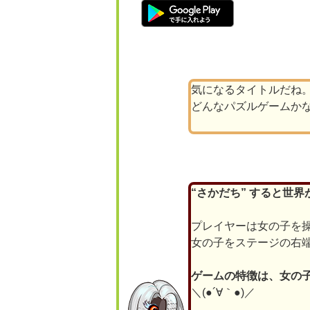
気になるタイトルだね
どんなパズルゲームか
“さかだち” すると世
プレイヤーは女の子を操
女の子をステージの右
ゲームの特徴は、女の子
＼(●´∀｀●)／