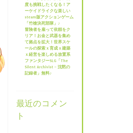
度も挑戦したくなる！ア
ーケイドライクな楽しい
steam版アクションゲーム
「竹槍決死部隊」♪
冒険者を雇って依頼をク
リア！お金と武器を集め
て拠点を拡大！世界スケ
ールの探索ｘ育成ｘ建築
ｘ経営を楽しめる放置系
ファンタジーSLG「The
Silent Archivist – 沈黙の
記録者」無料♪
最近のコメン
ト