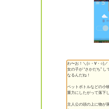
わ〜お！＼(○・∀・○)／
女の子が “さかだち”
なるんだね！
ペットボトルなどの小物
重力にしたがって落下
主人公の頭の上に物が