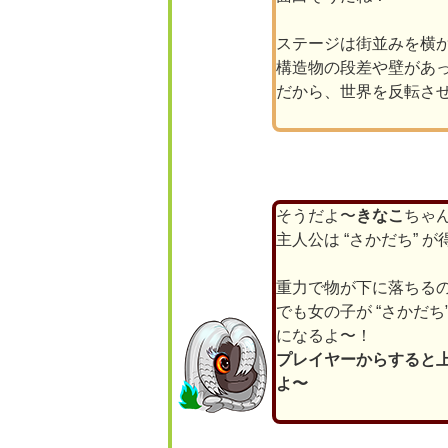
ステージは街並みを横
構造物の段差や壁があ
だから、世界を反転さ
そうだよ〜
きなこ
ちゃ
主人公は “さかだち” 
重力で物が下に落ちる
でも女の子が “さかだ
になるよ〜！
プレイヤーからすると
よ〜