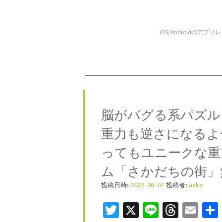
iOS/Android
コンテンツへスキップ
メニュー
脳がバグる系パズル
重力も逆さになるよ
ってもユニークな重
ム「さかだちの街」
投稿日時:
2022-06-07
投稿者:
anko
Twitter
X
Line
Threa
Ema