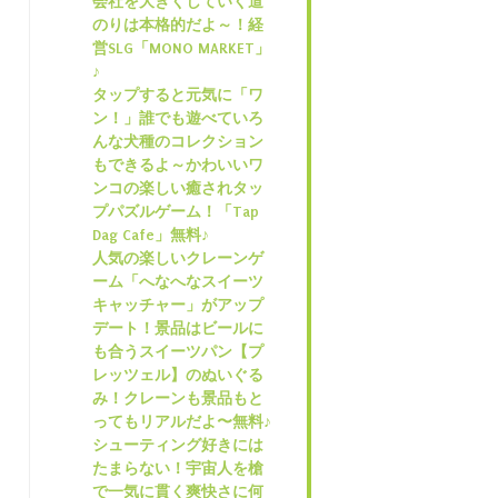
会社を大きくしていく道
のりは本格的だよ～！経
営SLG「MONO MARKET」
♪
タップすると元気に「ワ
ン！」誰でも遊べていろ
んな犬種のコレクション
もできるよ～かわいいワ
ンコの楽しい癒されタッ
プパズルゲーム！「Tap
Dag Cafe」無料♪
人気の楽しいクレーンゲ
ーム「へなへなスイーツ
キャッチャー」がアップ
デート！景品はビールに
も合うスイーツパン【プ
レッツェル】のぬいぐる
み！クレーンも景品もと
ってもリアルだよ〜無料♪
シューティング好きには
たまらない！宇宙人を槍
で一気に貫く爽快さに何