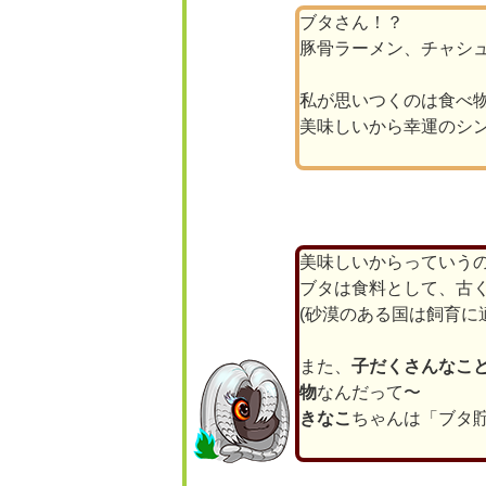
ブタさん！？
豚骨ラーメン、チャシ
私が思いつくのは食べ
美味しいから幸運のシ
美味しいからっていう
ブタは食料として、古
(砂漠のある国は飼育に
また、
子だくさんなこと
物
なんだって〜
きなこ
ちゃんは「ブタ