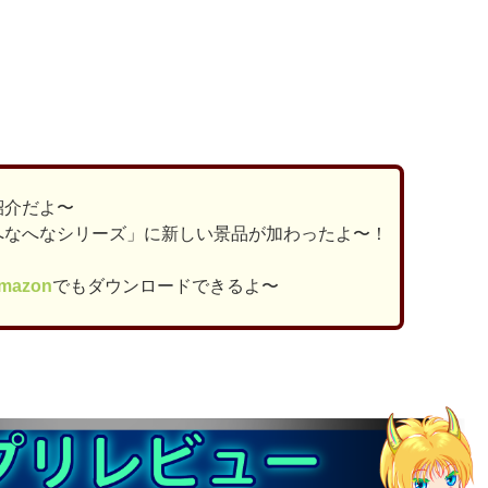
ds
il
共
有
紹介だよ〜
へなへなシリーズ」に新しい景品が加わったよ〜！
mazon
でもダウンロードできるよ〜