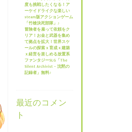
度も挑戦したくなる！ア
ーケイドライクな楽しい
steam版アクションゲーム
「竹槍決死部隊」♪
冒険者を雇って依頼をク
リア！お金と武器を集め
て拠点を拡大！世界スケ
ールの探索ｘ育成ｘ建築
ｘ経営を楽しめる放置系
ファンタジーSLG「The
Silent Archivist – 沈黙の
記録者」無料♪
最近のコメン
ト