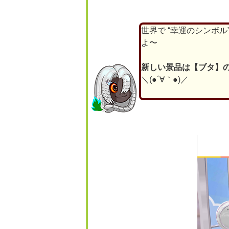
世界で “幸運のシンボ
よ〜
新しい景品は【ブタ】
＼(●´∀｀●)／