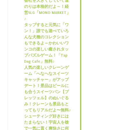
会社を大きくしていく道
のりは本格的だよ～！経
営SLG「MONO MARKET」
♪
タップすると元気に「ワ
ン！」誰でも遊べていろ
んな犬種のコレクション
もできるよ～かわいいワ
ンコの楽しい癒されタッ
プパズルゲーム！「Tap
Dag Cafe」無料♪
人気の楽しいクレーンゲ
ーム「へなへなスイーツ
キャッチャー」がアップ
デート！景品はビールに
も合うスイーツパン【プ
レッツェル】のぬいぐる
み！クレーンも景品もと
ってもリアルだよ〜無料♪
シューティング好きには
たまらない！宇宙人を槍
で一気に貫く爽快さに何