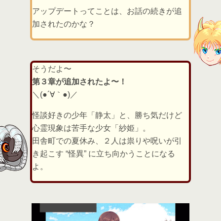
アップデートってことは、お話の続きが追
加されたのかな？
そうだよ〜
第３章が追加されたよ〜！
＼(●´∀｀●)／
怪談好きの少年「静太」と、勝ち気だけど
心霊現象は苦手な少女「紗姫」。
田舎町での夏休み、２人は祟りや呪いが引
き起こす “怪異” に立ち向かうことになる
よ。