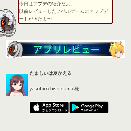
er
a
l
今日はアプデの紹介だよ。
d
以前レビューしたノベルゲームにアップデ
s
ートがきたよ〜
たましいは夏かえる
yasuhiro hishinuma 様