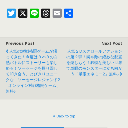
T
X
Li
T
E
共
w
n
h
m
有
itt
e
re
ai
er
a
l
Previous Post
Next Post
d
人気の対戦格闘ゲームが帰
人気２Dスクロールアクション
s
ってきた！今度は３vs３の白
の第２弾！罠や敵の絶妙な配置
熱バトルにストーリーも楽し
を楽しもう！独特な美しい世界
める！ソーセージを振り回し
で単眼のモンスターに立ち向か
て叩き合う、とびきりユニー
う「単眼エネミー2」無料♪
クな「ソーセージレジェンド2
- オンライン対戦格闘ゲーム」
無料♪
Back to top