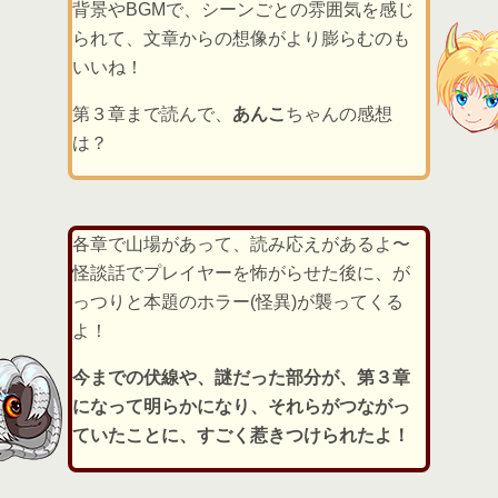
背景やBGMで、シーンごとの雰囲気を感じ
られて、文章からの想像がより膨らむのも
いいね！
第３章まで読んで、
あんこ
ちゃんの感想
は？
各章で山場があって、読み応えがあるよ〜
怪談話でプレイヤーを怖がらせた後に、が
っつりと本題のホラー(怪異)が襲ってくる
よ！
今までの伏線や、謎だった部分が、第３章
になって明らかになり、それらがつながっ
ていたことに、すごく惹きつけられたよ！