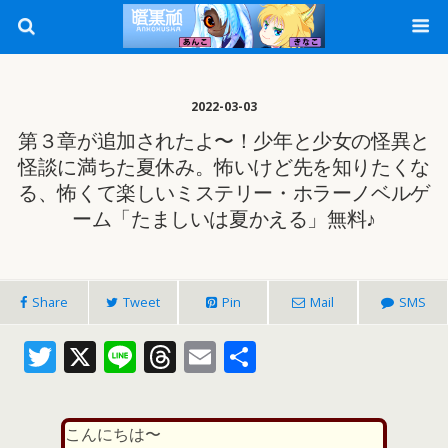
2022-03-03
第３章が追加されたよ〜！少年と少女の怪異と
怪談に満ちた夏休み。怖いけど先を知りたくな
る、怖くて楽しいミステリー・ホラーノベルゲ
ーム「たましいは夏かえる」無料♪
Share
Tweet
Pin
Mail
SMS
T
X
Li
T
E
共
w
n
h
m
有
itt
e
re
ai
こんにちは〜