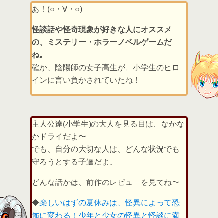
あ！(○・∀・○)
怪談話や怪奇現象が好きな人にオススメ
の、ミステリー・ホラーノベルゲームだ
ね。
確か、陰陽師の女子高生が、小学生のヒロ
インに言い負かされていたね！
主人公達(小学生)の大人を見る目は、なかな
かドライだよ〜
でも、自分の大切な人は、どんな状況でも
守ろうとする子達だよ。
どんな話かは、前作のレビューを見てね〜
◆
楽しいはずの夏休みは、怪異によって恐
怖に変わる！少年と少女の怪異と怪談に満