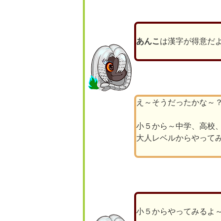
あんこ
は漢字が得意だ
え～そうだったかな～
小５から～中学、高校
大人レベルからやって
小５からやってみるよ