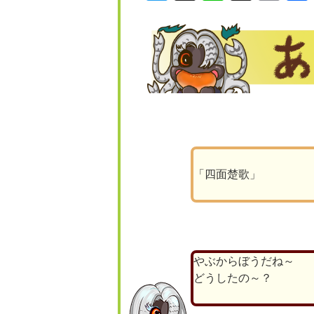
「四面楚歌」
やぶからぼうだね～
どうしたの～？