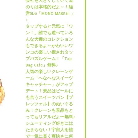
会社を大きくしていく道
のりは本格的だよ～！経
営SLG「MONO MARKET」
♪
タップすると元気に「ワ
ン！」誰でも遊べていろ
んな犬種のコレクション
もできるよ～かわいいワ
ンコの楽しい癒されタッ
プパズルゲーム！「Tap
Dag Cafe」無料♪
人気の楽しいクレーンゲ
ーム「へなへなスイーツ
キャッチャー」がアップ
デート！景品はビールに
も合うスイーツパン【プ
レッツェル】のぬいぐる
み！クレーンも景品もと
ってもリアルだよ〜無料♪
シューティング好きには
たまらない！宇宙人を槍
で一気に貫く爽快さに何