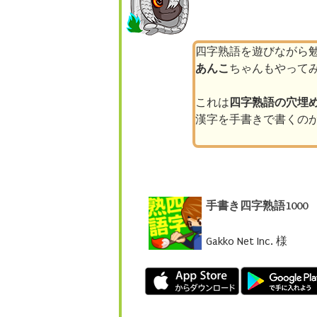
四字熟語を遊びながら
あんこ
ちゃんもやって
これは
四字熟語の穴埋
漢字を手書きで書くの
手書き四字熟語1000
Gakko Net Inc. 様