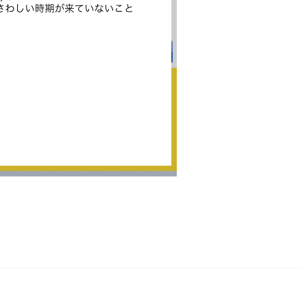
ds
il
共
有