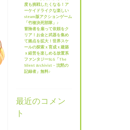
度も挑戦したくなる！ア
ーケイドライクな楽しい
steam版アクションゲーム
「竹槍決死部隊」♪
冒険者を雇って依頼をク
リア！お金と武器を集め
て拠点を拡大！世界スケ
ールの探索ｘ育成ｘ建築
ｘ経営を楽しめる放置系
ファンタジーSLG「The
Silent Archivist – 沈黙の
記録者」無料♪
最近のコメン
ト