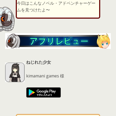
er
a
l
今日はこんなノベル・アドベンチャーゲー
d
ムを見つけたよ〜
s
ねじれた少女
kimamani games 様