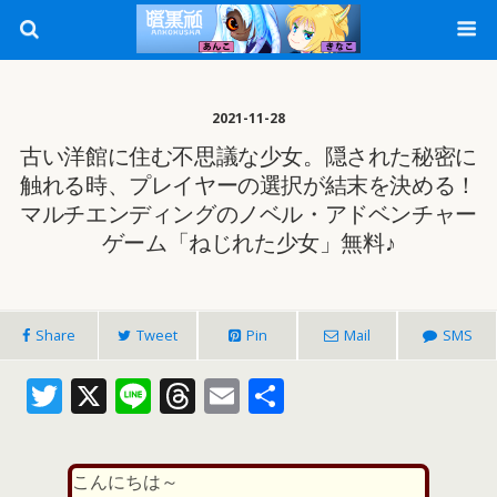
2021-11-28
古い洋館に住む不思議な少女。隠された秘密に
触れる時、プレイヤーの選択が結末を決める！
マルチエンディングのノベル・アドベンチャー
ゲーム「ねじれた少女」無料♪
Share
Tweet
Pin
Mail
SMS
T
X
Li
T
E
共
w
n
h
m
有
itt
e
re
ai
こんにちは～