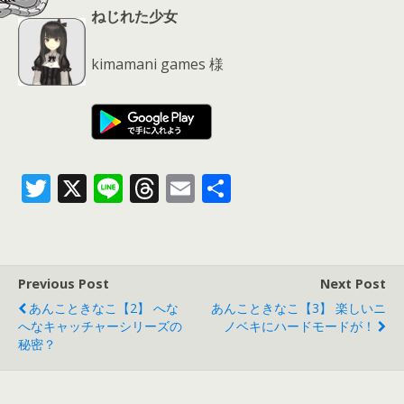
ねじれた少女
kimamani games 様
T
X
Li
T
E
共
w
n
h
m
有
itt
e
re
ai
er
a
l
Previous Post
Next Post
d
あんこときなこ【2】 へな
あんこときなこ【3】 楽しいニ
s
へなキャッチャーシリーズの
ノベキにハードモードが！
秘密？