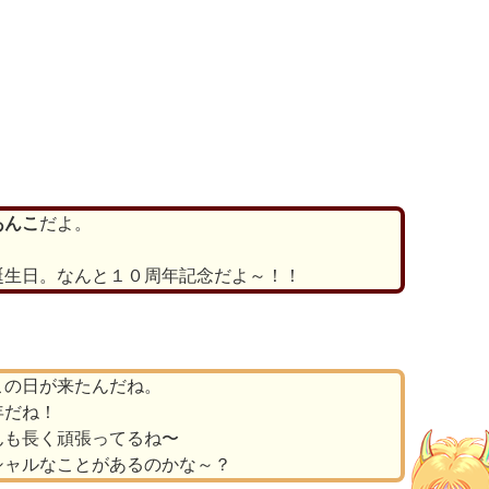
ds
il
共
有
あんこ
だよ。
誕生日。なんと１０周年記念だよ～！！
この日が来たんだね。
年だね！
んも長く頑張ってるね〜
シャルなことがあるのかな～？