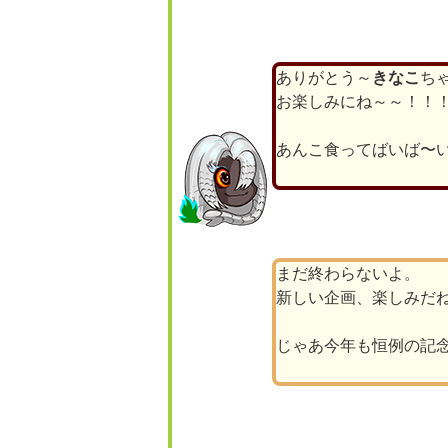
ありがとう～
きなこ
ち
お楽しみにね～～！！
あんこ食ってばいば〜い(●
まだ終わらないよ。
新しい企画、楽しみだ
じゃあ今年も恒例の記