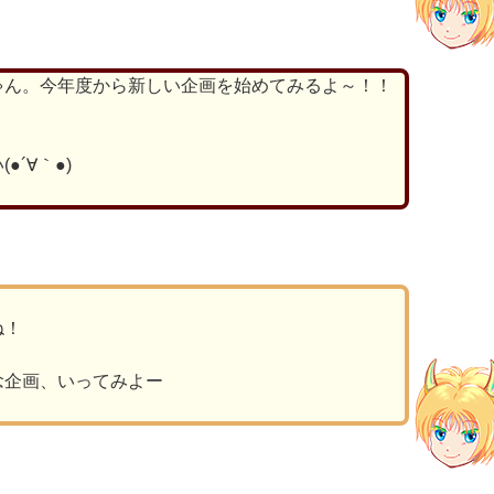
ゃん。今年度から新しい企画を始めてみるよ～！！
！
´∀｀●)
ね！
念企画、いってみよー