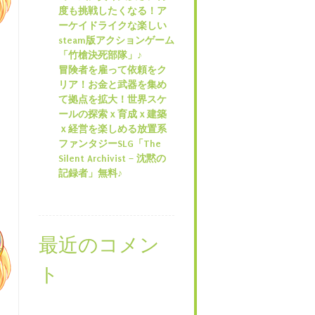
度も挑戦したくなる！ア
ーケイドライクな楽しい
steam版アクションゲーム
「竹槍決死部隊」♪
冒険者を雇って依頼をク
リア！お金と武器を集め
て拠点を拡大！世界スケ
ールの探索ｘ育成ｘ建築
ｘ経営を楽しめる放置系
ファンタジーSLG「The
Silent Archivist – 沈黙の
記録者」無料♪
最近のコメン
ト