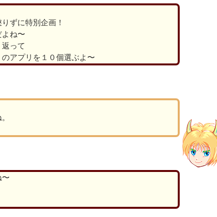
懲りずに特別企画！
だよね〜
り返って
りのアプリを１０個選ぶよ〜
ね。
ね〜