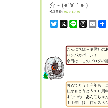
介～(●´∀｀● )
投稿日時:
2021-11-20
Twitter
X
Line
Threa
Ema
こんにちは～暗黒社の
パンパカパーン！
今日は、このブログの
おめでとう！今年も、
しかもとうとう１０周
すごいね！
あんこ
ちゃ
１１年目は、何かスペ