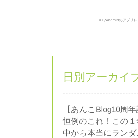
iOS/Android
コンテンツへスキップ
メニュー
日別アーカイブ
【あんこBlog10
恒例のこれ！この１
中から本当にランダ