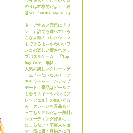
会社を大きくしていく道
のりは本格的だよ～！経
営SLG「MONO MARKET」
♪
タップすると元気に「ワ
ン！」誰でも遊べていろ
んな犬種のコレクション
もできるよ～かわいいワ
ンコの楽しい癒されタッ
プパズルゲーム！「Tap
Dag Cafe」無料♪
人気の楽しいクレーンゲ
ーム「へなへなスイーツ
キャッチャー」がアップ
デート！景品はビールに
も合うスイーツパン【プ
レッツェル】のぬいぐる
み！クレーンも景品もと
ってもリアルだよ〜無料♪
シューティング好きには
たまらない！宇宙人を槍
で一気に貫く爽快さに何