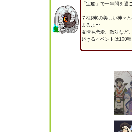
「宝船」で一年間を過
７柱(神)の美しい神々と
まるよ〜
友情や恋愛、敵対など
起きるイベントは100