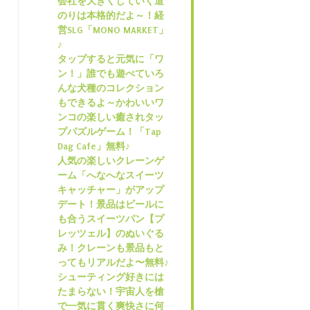
会社を大きくしていく道
のりは本格的だよ～！経
営SLG「MONO MARKET」
♪
タップすると元気に「ワ
ン！」誰でも遊べていろ
んな犬種のコレクション
もできるよ～かわいいワ
ンコの楽しい癒されタッ
プパズルゲーム！「Tap
Dag Cafe」無料♪
人気の楽しいクレーンゲ
ーム「へなへなスイーツ
キャッチャー」がアップ
デート！景品はビールに
も合うスイーツパン【プ
レッツェル】のぬいぐる
み！クレーンも景品もと
ってもリアルだよ〜無料♪
シューティング好きには
たまらない！宇宙人を槍
で一気に貫く爽快さに何