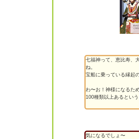
七福神って、恵比寿、
ね。
宝船に乗っている縁起
わ〜お！神様になるた
100種類以上あるとい
気になるでしょ〜