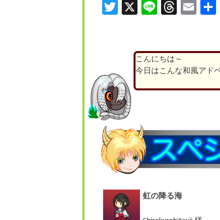
Twitter
X
Line
Threa
Ema
こんにちは～
今日はこんな和風アド
虹の降る海