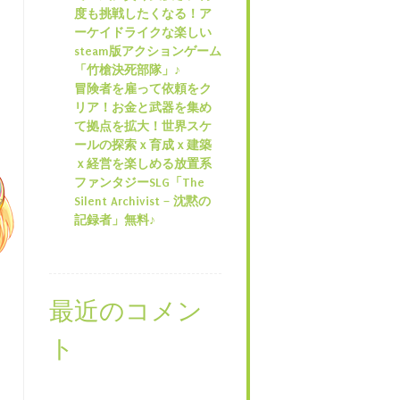
度も挑戦したくなる！ア
ーケイドライクな楽しい
steam版アクションゲーム
「竹槍決死部隊」♪
冒険者を雇って依頼をク
リア！お金と武器を集め
て拠点を拡大！世界スケ
ールの探索ｘ育成ｘ建築
ｘ経営を楽しめる放置系
ファンタジーSLG「The
Silent Archivist – 沈黙の
記録者」無料♪
最近のコメン
ト