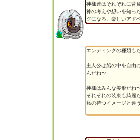
神様達はそれぞれに背
神の考えや想いを知った
グになる、楽しいアド
エンディングの種類も
主人公は船の中を自由
んだね〜
神様はみんな美形だね
それぞれの装束も綺麗
私の持つイメージと違