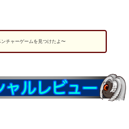
ds
il
共
有
ベンチャーゲームを見つけたよ〜