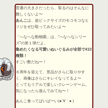
普通の大きさだったら、取るのはそんなに
難しくないよ〜
あんこ
は、超ビックサイズのモコモコなヒ
ツジをぜひ取ってみたいよ〜
「へなへな動物園」は、”へなへなシリー
ズ”の第１弾だよ。
集めたくなる可愛いぬいぐるみが全部で410
種類！
すごい数だね〜！
８周年を迎えて、景品がさらに取りやす
く、画像はさらにキレイなってるよ〜
とってもリアルで楽しいクレーンゲーム。
気になったら遊んでみてね〜！
あんこ食ってばいばーい(●´∀｀● )