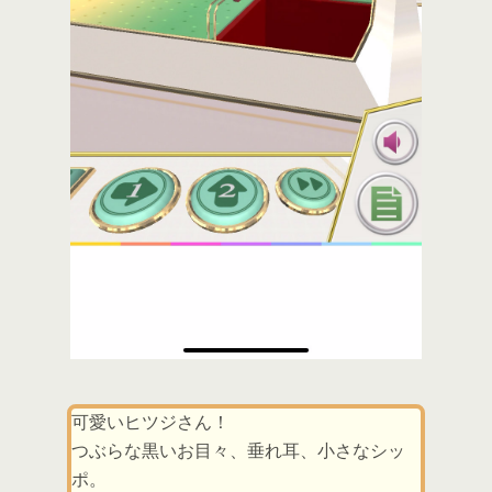
可愛いヒツジさん！
つぶらな黒いお目々、垂れ耳、小さなシッ
ポ。