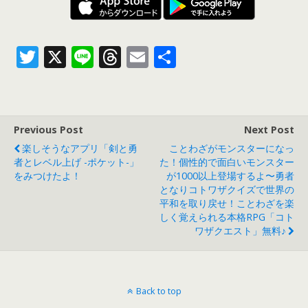
T
X
Li
T
E
共
w
n
h
m
有
itt
e
re
ai
er
a
l
Previous Post
Next Post
d
楽しそうなアプリ「剣と勇
ことわざがモンスターになっ
s
者とレベル上げ -ポケット-」
た！個性的で面白いモンスター
をみつけたよ！
が1000以上登場するよ〜勇者
となりコトワザクイズで世界の
平和を取り戻せ！ことわざを楽
しく覚えられる本格RPG「コト
ワザクエスト」無料♪
Back to top