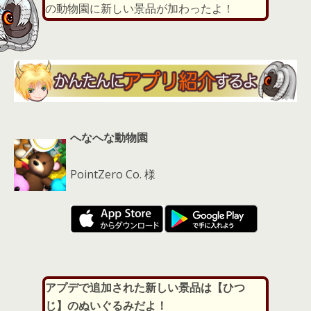
s
の動物園に新しい景品が加わったよ！
へなへな動物園
PointZero Co. 様
アプデで追加された新しい景品は【ひつ
じ】のぬいぐるみだよ！