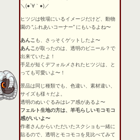
＼(●´∀｀●)／
ヒツジは牧場にいるイメージだけど、動物
園の “ふれあいコーナー” にもいるよね〜
あんこ
も、さっそくゲットしたよ〜
あんこ
が取ったのは、透明のビニール？で
出来ていたよ！
手足が短くデフォルメされたヒツジは、と
っても可愛いよ〜！
景品は同じ種類でも、色違い、素材違い、
サイズも様々だよ。
透明のぬいぐるみはレア感があるよ〜
フェルト生地の方は、羊毛らしいモコモコ
感がいいよ〜
作者さんからいただいたスクショも一緒に
貼るので、透明とモコモコを見比べてみて