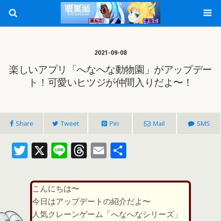
2021-09-08
楽しいアプリ「へなへな動物園」がアップデー
ト！可愛いヒツジが仲間入りだよ〜！
Share
Tweet
Pin
Mail
SMS
T
X
Li
T
E
共
w
n
h
m
有
itt
e
re
ai
こんにちは〜
er
a
l
今日はアップデートの紹介だよ〜
d
人気クレーンゲーム「へなへなシリーズ」