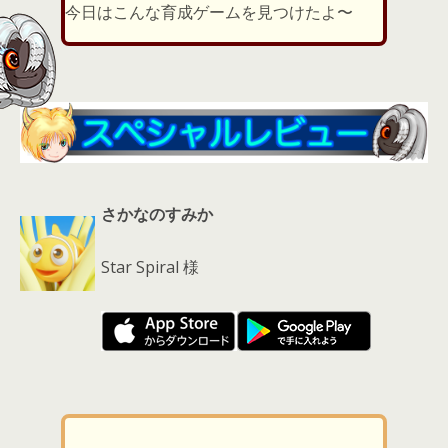
er
a
l
今日はこんな育成ゲームを見つけたよ〜
d
s
さかなのすみか
Star Spiral 様