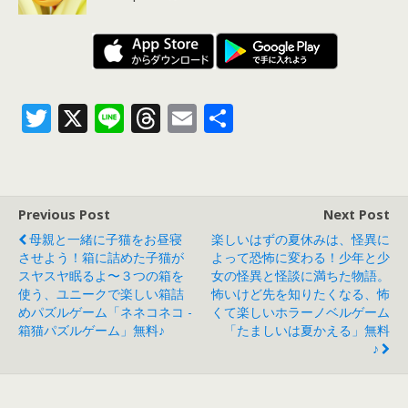
T
X
Li
T
E
共
w
n
h
m
有
itt
e
re
ai
er
a
l
Previous Post
Next Post
d
母親と一緒に子猫をお昼寝
楽しいはずの夏休みは、怪異に
s
させよう！箱に詰めた子猫が
よって恐怖に変わる！少年と少
スヤスヤ眠るよ〜３つの箱を
女の怪異と怪談に満ちた物語。
使う、ユニークで楽しい箱詰
怖いけど先を知りたくなる、怖
めパズルゲーム「ネネコネコ -
くて楽しいホラーノベルゲーム
箱猫パズルゲー‪ム‬」無料♪
「たましいは夏かえる」無料
♪