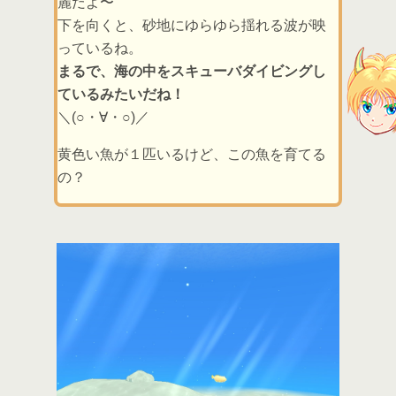
麗だよ〜
下を向くと、砂地にゆらゆら揺れる波が映
っているね。
まるで、海の中をスキューバダイビングし
ているみたいだね！
＼(○・∀・○)／
黄色い魚が１匹いるけど、この魚を育てる
の？