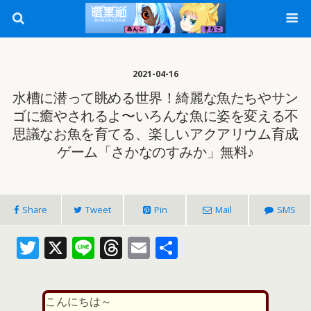
2021-04-16
水槽に潜って眺める世界！綺麗な魚たちやサン
ゴに癒やされるよ〜いろんな魚に姿を変える不
思議なお魚を育てる、楽しいアクアリウム育成
ゲーム「さかなのすみ‪か‬」無料♪
Share
Tweet
Pin
Mail
SMS
T
X
Li
T
E
共
w
n
h
m
有
itt
e
re
ai
こんにちは～