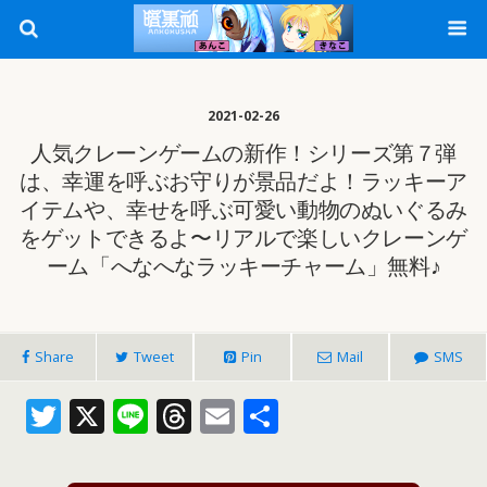
2021-02-26
人気クレーンゲームの新作！シリーズ第７弾
は、幸運を呼ぶお守りが景品だよ！ラッキーア
イテムや、幸せを呼ぶ可愛い動物のぬいぐるみ
をゲットできるよ〜リアルで楽しいクレーンゲ
ーム「へなへなラッキーチャー‪ム‬」無料♪
Share
Tweet
Pin
Mail
SMS
T
X
Li
T
E
共
w
n
h
m
有
itt
e
re
ai