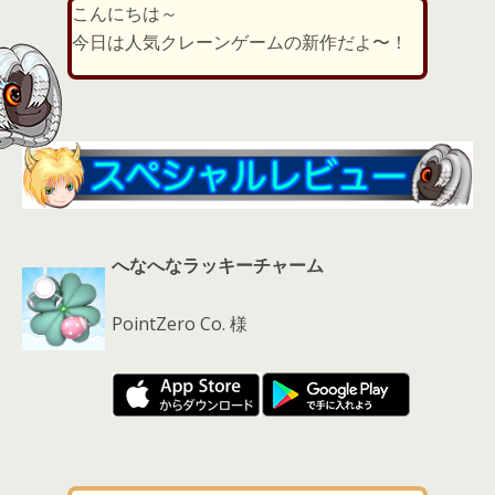
こんにちは～
er
a
l
今日は人気クレーンゲームの新作だよ〜！
d
s
へなへなラッキーチャーム
PointZero Co. 様