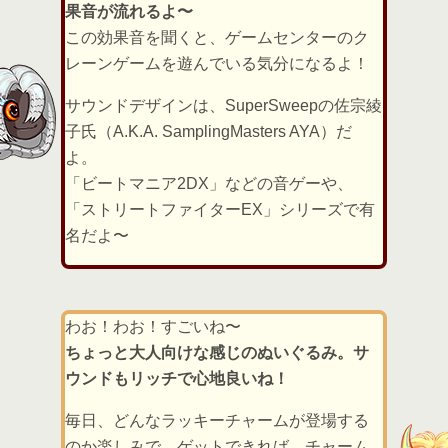
果音が流れるよ〜
この効果音を聞くと、ゲームセンターのク
レーンゲームを遊んでいる気分になるよ！
サウンドデザインは、SuperSweepの佐宗綾
子氏（A.K.A. SamplingMasters AYA）だ
よ。
「ビートマニア2DX」などの音ゲーや、
「ストリートファイターEX」シリーズで有
名だよ〜
わお！わお！すごいね〜
ちょっと大人向けな感じのぬいぐるみ。サ
ウンドもリッチで心地良いね！
毎日、どんなラッキーチャームが登場する
のか楽しみで、ゲットできれば、チャーム