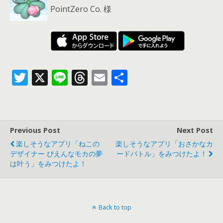
PointZero Co. 様
T
X
Li
T
E
共
w
n
h
m
有
itt
e
re
ai
er
a
l
Previous Post
Next Post
d
楽しそうなアプリ「ねこの
楽しそうなアプリ「おさかなカ
s
デザイナー ぴえんなモカの夢
ードバト‪ル‬」をみつけたよ！
は叶う」をみつけたよ！
Back to top