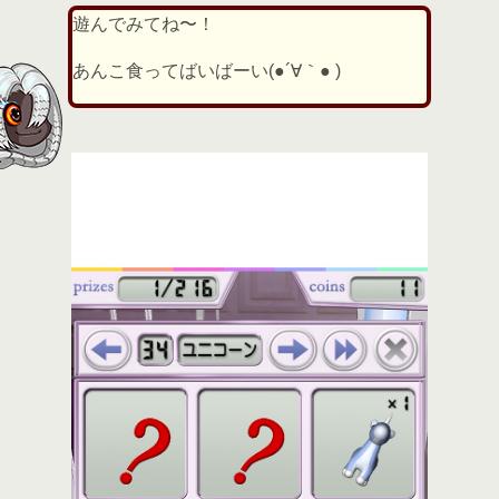
遊んでみてね〜！
あんこ食ってばいばーい(●´∀｀● )