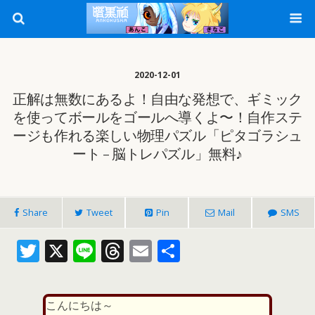
2020-12-01
正解は無数にあるよ！自由な発想で、ギミック
を使ってボールをゴールへ導くよ〜！自作ステ
ージも作れる楽しい物理パズル「ピタゴラシュ
ート – 脳トレパズル」無料♪
Share
Tweet
Pin
Mail
SMS
T
X
Li
T
E
共
w
n
h
m
有
itt
e
re
ai
こんにちは～