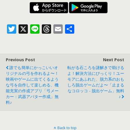
T
X
Li
T
E
共
w
n
h
m
有
itt
e
re
ai
er
a
l
Previous Post
Next Post
d
誰でも簡単にかっこいいオ
転がる石ころを謎解きで助ける
s
リジナルの弓を作れるよ〜！
よ！解決方法にびっくり！ユー
映画やゲームに出てくるよう
モアにあふれた、脱力系のおも
な弓を自作して楽しめる、機
しろ脱出ゲームだよ〜「止まる
能充実の作成アプリ「弓メー
なコロッコ - 脱出ゲーム」無料
カー：武器アバター作成」無
♪
料♪
Back to top