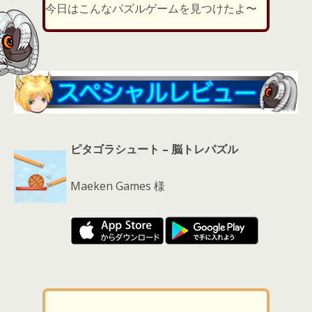
er
a
l
今日はこんなパズルゲームを見つけたよ〜
d
s
ピタゴラシュート – 脳トレパズル
Maeken Games 様