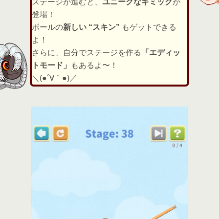
ステージが進むと、
ユニークなギミック
が
登場！
ボールの
新しい “スキン”
もゲットできる
よ！
さらに、自分でステージを作る
「エディッ
トモード」
もあるよ〜！
＼(●´∀｀●)／