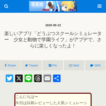
2020-09-22
楽しいアプリ「どうぶつスクールシミュレータ
ー 少女と動物で学園ライフ」がアプデで、さ
らに楽しくなったよ！
Share
Tweet
Pin
Mail
SMS
T
X
Li
T
E
共
w
n
h
m
有
itt
e
re
ai
こんにちは〜
er
a
l
今日は以前レビューした人気シミュレーシ