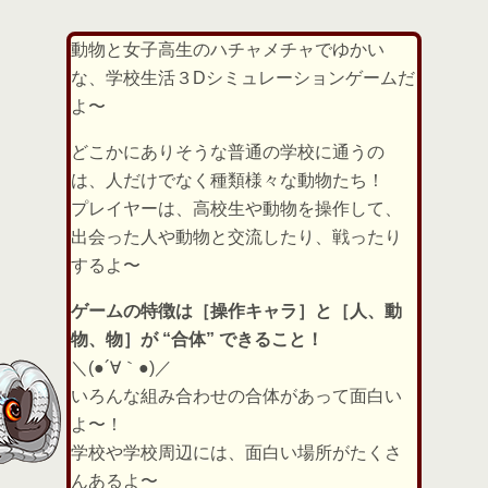
動物と女子高生のハチャメチャでゆかい
な、学校生活３Dシミュレーションゲームだ
よ〜
どこかにありそうな普通の学校に通うの
は、人だけでなく種類様々な動物たち！
プレイヤーは、高校生や動物を操作して、
出会った人や動物と交流したり、戦ったり
するよ〜
ゲームの特徴は［操作キャラ］と［人、動
物、物］が “合体” できること！
＼(●´∀｀●)／
いろんな組み合わせの合体があって面白い
よ〜！
学校や学校周辺には、面白い場所がたくさ
んあるよ〜