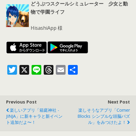
どうぶつスクールシミュレーター 少女と動
物で学園ライフ
HisashiApp 様
T
X
Li
T
E
共
w
n
h
m
有
itt
e
re
ai
er
a
l
Previous Post
Next Post
d
楽しいアプリ「箱庭神社 -
楽しそうなアプリ「Corner
s
JINJA」に新キャラと新イベン
Blocks シンプルな頭脳パズ
ト追加だよ〜！
ル」をみつけたよ！