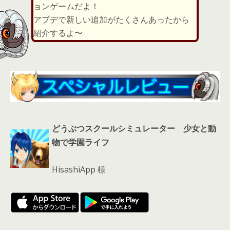
d
ョンゲームだよ！
s
アプデで新しい追加がたくさんあったから
紹介するよ〜
どうぶつスクールシミュレーター 少女と動
物で学園ライフ
HisashiApp 様