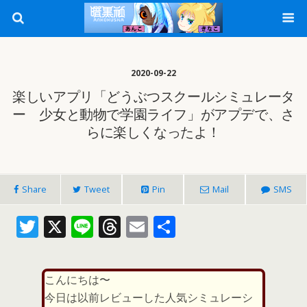
2020-09-22
楽しいアプリ「どうぶつスクールシミュレータ
ー 少女と動物で学園ライフ」がアプデで、さ
らに楽しくなったよ！
Share
Tweet
Pin
Mail
SMS
T
X
Li
T
E
共
w
n
h
m
有
itt
e
re
ai
こんにちは〜
er
a
l
今日は以前レビューした人気シミュレーシ