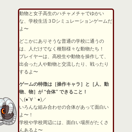
動物と女子高生のハチャメチャでゆかい
な、学校生活３Dシミュレーションゲームだ
よ〜
どこかにありそうな普通の学校に通うの
は、人だけでなく種類様々な動物たち！
プレイヤーは、高校生や動物を操作して、
出会った人や動物と交流したり、戦ったり
するよ〜
ゲームの特徴は［操作キャラ］と［人、動
物、物］が “合体” できること！
＼(●´∀｀●)／
いろんな組み合わせの合体があって面白い
よ〜！
学校や学校周辺には、面白い場所がたくさ
んあるよ〜