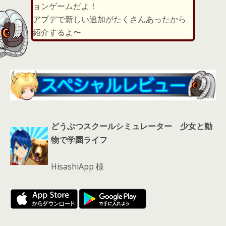
d
ョンゲームだよ！
s
アプデで新しい追加がたくさんあったから
紹介するよ〜
どうぶつスクールシミュレーター 少女と動
物で学園ライフ
HisashiApp 様