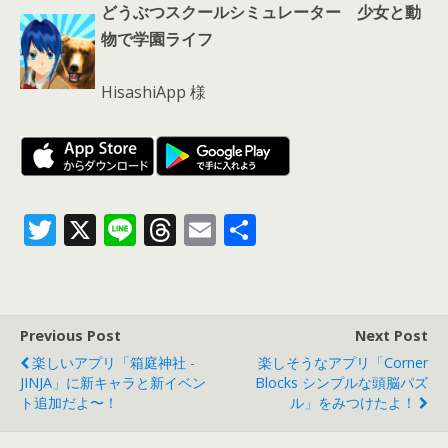
どうぶつスクールシミュレーター 少女と動
物で学園ライフ
HisashiApp 様
T
X
Li
T
E
共
w
n
h
m
有
itt
e
re
ai
er
a
l
Previous Post
Next Post
d
楽しいアプリ「箱庭神社 -
楽しそうなアプリ「Corner
s
JINJA」に新キャラと新イベン
Blocks シンプルな頭脳パズ
ト追加だよ〜！
ル」をみつけたよ！