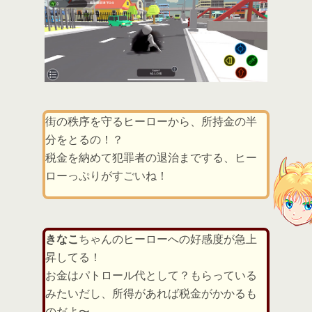
街の秩序を守るヒーローから、所持金の半
分をとるの！？
税金を納めて犯罪者の退治までする、ヒー
ローっぷりがすごいね！
きなこ
ちゃんのヒーローへの好感度が急上
昇してる！
お金はパトロール代として？もらっている
みたいだし、所得があれば税金がかかるも
のだよ〜