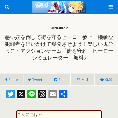
2020-08-12
悪い奴を倒して街を守るヒーロー参上！機敏な
犯罪者を追いかけて爆発させよう！楽しい鬼ご
っこ・アクションゲーム「街を守れ！ヒーロー
シミュレーター」無料♪
Share
Tweet
Pin
Mail
SMS
T
X
Li
T
E
共
w
n
h
m
有
itt
e
re
ai
こんにちは～