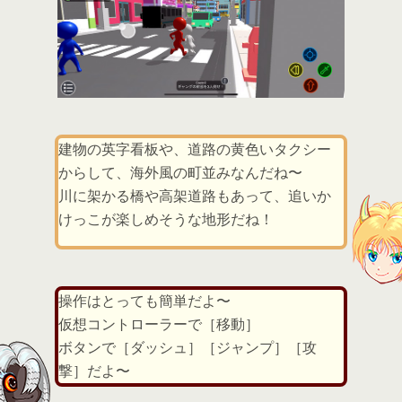
建物の英字看板や、道路の黄色いタクシー
からして、海外風の町並みなんだね〜
川に架かる橋や高架道路もあって、追いか
けっこが楽しめそうな地形だね！
操作はとっても簡単だよ〜
仮想コントローラーで［移動］
ボタンで［ダッシュ］［ジャンプ］［攻
撃］だよ〜