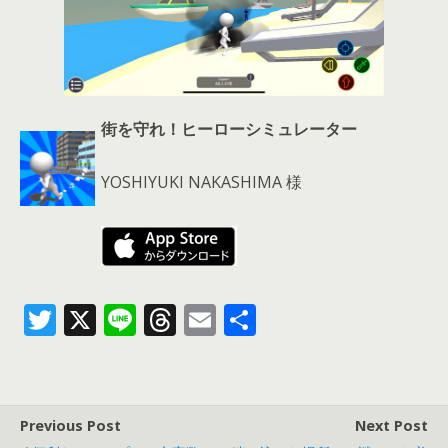
街を守れ！ヒーローシミュレーター
YOSHIYUKI NAKASHIMA 様
T
X
Li
T
E
共
w
n
h
m
有
itt
e
re
ai
er
a
l
Previous Post
Next Post
d