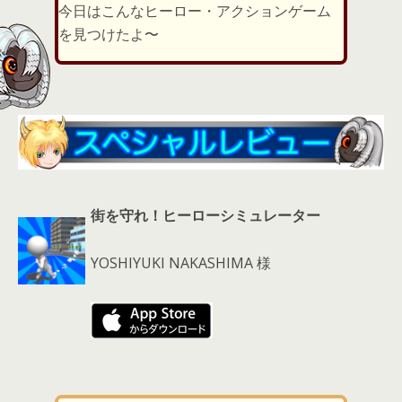
er
a
l
今日はこんなヒーロー・アクションゲーム
d
を見つけたよ〜
s
街を守れ！ヒーローシミュレーター
YOSHIYUKI NAKASHIMA 様