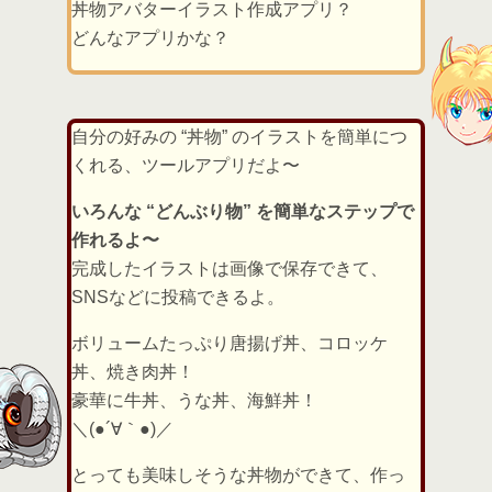
丼物アバターイラスト作成アプリ？
どんなアプリかな？
自分の好みの “丼物” のイラストを簡単につ
くれる、ツールアプリだよ〜
いろんな “どんぶり物” を簡単なステップで
作れるよ〜
完成したイラストは画像で保存できて、
SNSなどに投稿できるよ。
ボリュームたっぷり唐揚げ丼、コロッケ
丼、焼き肉丼！
豪華に牛丼、うな丼、海鮮丼！
＼(●´∀｀●)／
とっても美味しそうな丼物ができて、作っ