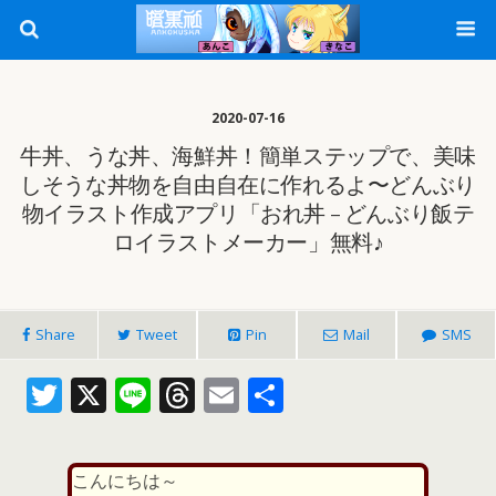
2020-07-16
牛丼、うな丼、海鮮丼！簡単ステップで、美味
しそうな丼物を自由自在に作れるよ〜どんぶり
物イラスト作成アプリ「おれ丼 – どんぶり飯テ
ロイラストメーカー」無料♪
Share
Tweet
Pin
Mail
SMS
T
X
Li
T
E
共
w
n
h
m
有
itt
e
re
ai
こんにちは～