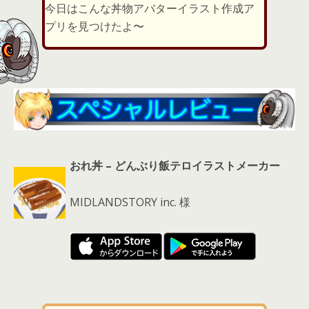
er
a
l
今日はこんな丼物アバターイラスト作成ア
d
プリを見つけたよ〜
s
おれ丼 – どんぶり飯テロイラストメーカー
MIDLANDSTORY inc. 様