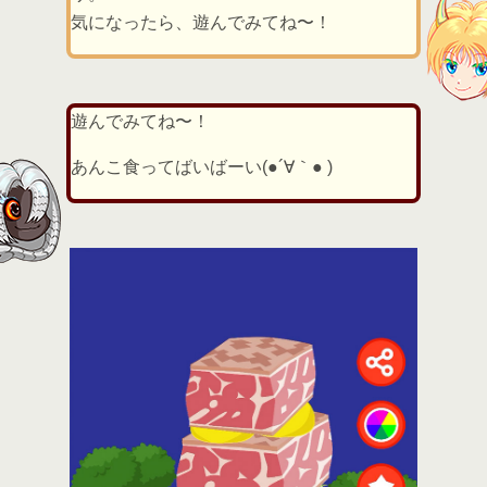
気になったら、遊んでみてね〜！
遊んでみてね〜！
あんこ食ってばいばーい(●´∀｀● )