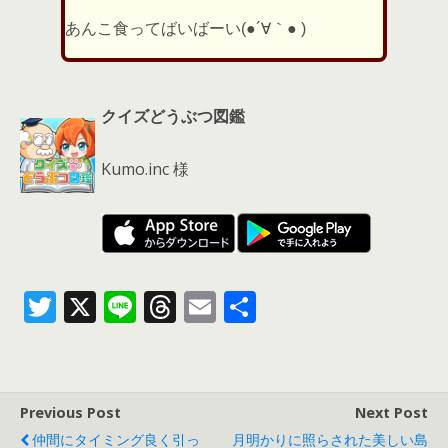
あんこ食ってばいばーい(●´∀｀● )
クイズどうぶつ図鑑
Kumo.inc 様
T
X
Li
T
E
共
w
n
h
m
有
itt
e
re
ai
er
a
l
Previous Post
Next Post
d
仲間にタイミング良く引っ
月明かりに照らされた美しい島