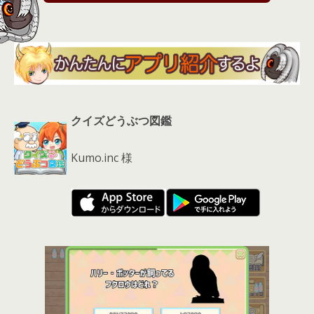
s
クイズどうぶつ図鑑
Kumo.inc 様