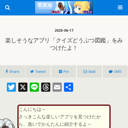
2020-06-17
楽しそうなアプリ「クイズどうぶつ図鑑」をみ
つけたよ！
Share
Tweet
Pin
Mail
SMS
T
X
Li
T
E
共
w
n
h
m
有
itt
e
re
ai
こんにちは～
er
a
l
さっきこんな楽しいアプリを見つけたか
d
ら、急いでかんたんに紹介するよ～